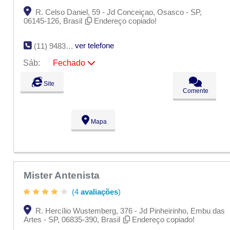
R. Celso Daniel, 59 - Jd Conceiçao, Osasco - SP,
06145-126, Brasil
Endereço copiado!
ver telefone
(11) 94834-8725
Sáb:
Fechado
Seg:
09:00 - 18:00
Site
Ter:
09:00 - 18:00
Comente
Qua:
09:00 - 18:00
Qui:
09:00 - 18:00
Sex:
09:00 - 18:00
Mapa
Sáb:
Fechado
Dom:
Fechado
Mister Antenista
(4
avaliações
)
R. Hercílio Wustemberg, 376 - Jd Pinheirinho, Embu das
Artes - SP, 06835-390, Brasil
Endereço copiado!