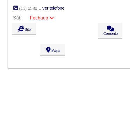
ver telefone
(11) 95805-6657
Sáb:
Fechado
Seg:
09:00 - 18:00
Site
Ter:
09:00 - 18:00
Comente
Qua:
09:00 - 18:00
Qui:
09:00 - 18:00
Sex:
09:00 - 18:00
Mapa
Sáb:
Fechado
Dom:
Fechado