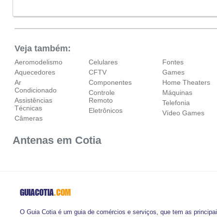
Veja também:
Aeromodelismo
Celulares
Fontes
Aquecedores
CFTV
Games
Ar
Componentes
Home Theaters
Condicionado
Controle
Máquinas
Assistências
Remoto
Telefonia
Técnicas
Eletrônicos
Vídeo Games
Câmeras
Antenas em Cotia
GUIACOTIA
.COM
O Guia Cotia é um guia de comércios e serviços, que tem as principa