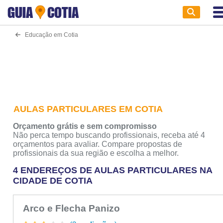
GUIA
COTIA
Educação em Cotia
AULAS PARTICULARES EM COTIA
Orçamento grátis e sem compromisso
Não perca tempo buscando profissionais, receba até 4
orçamentos para avaliar. Compare propostas de
profissionais da sua região e escolha a melhor.
4 ENDEREÇOS DE AULAS PARTICULARES NA
CIDADE DE COTIA
Arco e Flecha Panizo