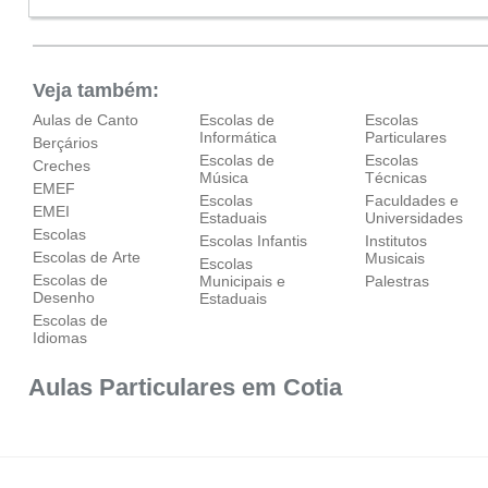
Sáb:
Fechado
Dom:
Fechado
Veja também:
Aulas de Canto
Escolas de
Escolas
Informática
Particulares
Berçários
Escolas de
Escolas
Creches
Música
Técnicas
EMEF
Escolas
Faculdades e
EMEI
Estaduais
Universidades
Escolas
Escolas Infantis
Institutos
Escolas de Arte
Musicais
Escolas
Escolas de
Municipais e
Palestras
Desenho
Estaduais
Escolas de
Idiomas
Aulas Particulares em Cotia