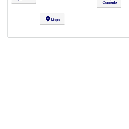
Comente
Qua:
09:00 - 18:00
Qui:
09:00 - 18:00
Aberto
agora
Sex:
09:00 - 18:00
Mapa
Sáb:
Fechado
Dom:
Fechado