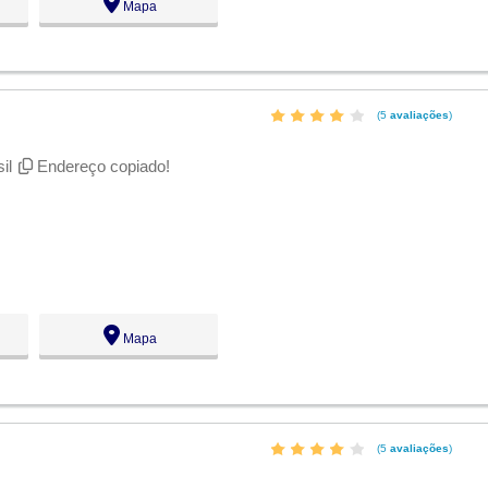
Mapa
(5
avaliações
)
il
Endereço copiado!
Mapa
(5
avaliações
)