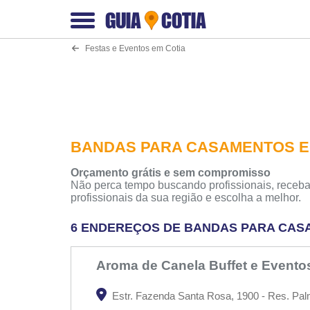
GUIA
COTIA
Festas e Eventos em Cotia
BANDAS PARA CASAMENTOS E 
Orçamento grátis e sem compromisso
Não perca tempo buscando profissionais, receba
profissionais da sua região e escolha a melhor.
6 ENDEREÇOS DE BANDAS PARA CASA
Aroma de Canela Buffet e Eventos
Estr. Fazenda Santa Rosa, 1900 - Res. Palm