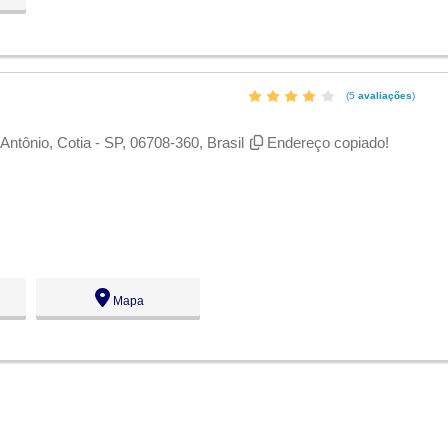
(5
avaliações
)
Antônio, Cotia - SP, 06708-360, Brasil
Endereço copiado!
Mapa