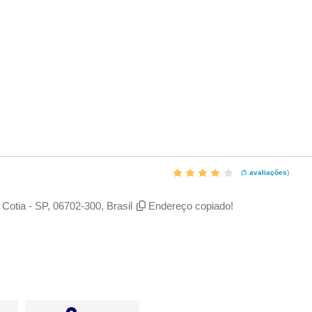
(5
avaliações
)
 Cotia - SP, 06702-300, Brasil
Endereço copiado!