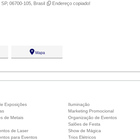
- SP, 06700-105, Brasil
Endereço copiado!
Mapa
de Exposições
Iluminação
as
Marketing Promocional
es de Metais
Organização de Eventos
Salões de Festa
ntos de Laser
Show de Mágica
ntos para Eventos
Trios Elétricos