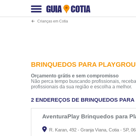
GUIA
COTIA
Crianças em Cotia
BRINQUEDOS PARA PLAYGROU
Orçamento grátis e sem compromisso
Não perca tempo buscando profissionais, receba
profissionais da sua região e escolha a melhor.
2 ENDEREÇOS DE BRINQUEDOS PARA 
AventuraPlay Brinquedos para P
R. Karan, 492 - Granja Viana, Cotia - SP, 06