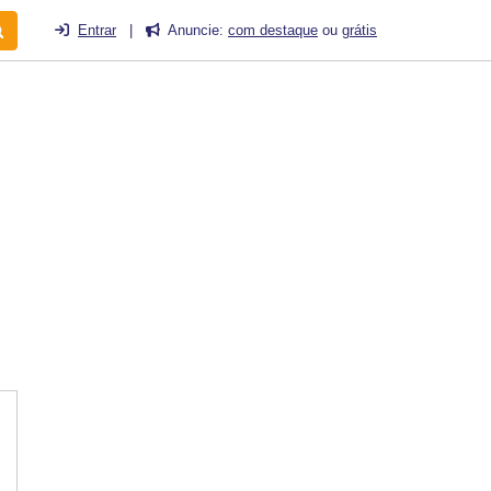
Entrar
|
Anuncie:
com destaque
ou
grátis