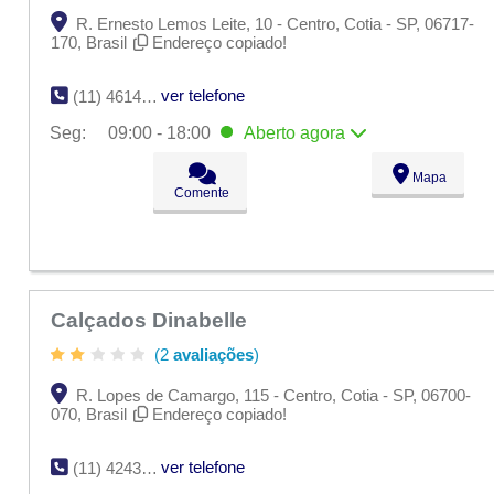
R. Ernesto Lemos Leite, 10 - Centro, Cotia - SP, 06717-
170, Brasil
Endereço copiado!
ver telefone
(11) 4614-8100
Seg:
09:00 - 18:00
Aberto
agora
Seg:
09:00 - 18:00
Aberto
agora
Mapa
Ter:
09:00 - 18:00
Comente
Qua:
09:00 - 18:00
Qui:
09:00 - 18:00
Sex:
09:00 - 18:00
Sáb:
Fechado
Dom:
Fechado
Calçados Dinabelle
(2
avaliações
)
R. Lopes de Camargo, 115 - Centro, Cotia - SP, 06700-
070, Brasil
Endereço copiado!
ver telefone
(11) 4243-3484