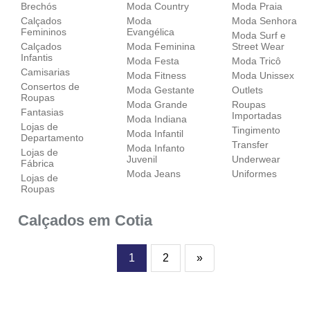
Brechós
Moda Country
Moda Praia
Calçados
Moda
Moda Senhora
Femininos
Evangélica
Moda Surf e
Calçados
Moda Feminina
Street Wear
Infantis
Moda Festa
Moda Tricô
Camisarias
Moda Fitness
Moda Unissex
Consertos de
Moda Gestante
Outlets
Roupas
Moda Grande
Roupas
Fantasias
Importadas
Moda Indiana
Lojas de
Tingimento
Moda Infantil
Departamento
Transfer
Moda Infanto
Lojas de
Juvenil
Underwear
Fábrica
Moda Jeans
Uniformes
Lojas de
Roupas
Calçados em Cotia
1
2
»