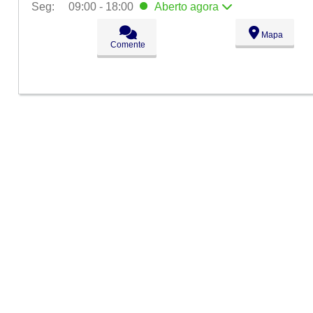
Seg:
09:00 - 18:00
Aberto
agora
Seg:
09:00 - 18:00
Aberto
agora
Mapa
Ter:
09:00 - 18:00
Comente
Qua:
09:00 - 18:00
Qui:
09:00 - 18:00
Sex:
09:00 - 18:00
Sáb:
Fechado
Dom:
Fechado