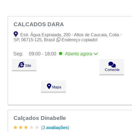
CALCADOS DARA
Estr. Água Espraiada, 200 - Altos de Caucaia, Cotia -
SP, 06715-125, Brasil
Endereço copiado!
Seg:
09:00 - 18:00
Aberto
agora
Seg:
09:00 - 18:00
Aberto
agora
Site
Ter:
09:00 - 18:00
Comente
Qua:
09:00 - 18:00
Qui:
09:00 - 18:00
Sex:
09:00 - 18:00
Mapa
Sáb:
Fechado
Dom:
Fechado
Calçados Dinabelle
(3
avaliações
)