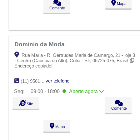
Mapa
Ter:
09:00 - 18:00
Comente
Qua:
09:00 - 18:00
Qui:
09:00 - 18:00
Sex:
09:00 - 18:00
Sáb:
Fechado
Dom:
Fechado
Dominio da Moda
Rua Maria - R. Gertrúdes Maria de Camargo, 21 - loja 3
- Centro (Caucaia do Alto), Cotia - SP, 06725-075, Brasil
Endereço copiado!
ver telefone
(11) 95618-4051
Seg:
09:00 - 18:00
Aberto
agora
Seg:
09:00 - 18:00
Aberto
agora
Site
Ter:
09:00 - 18:00
Comente
Qua:
09:00 - 18:00
Qui:
09:00 - 18:00
Sex:
09:00 - 18:00
Mapa
Sáb:
Fechado
Dom:
Fechado