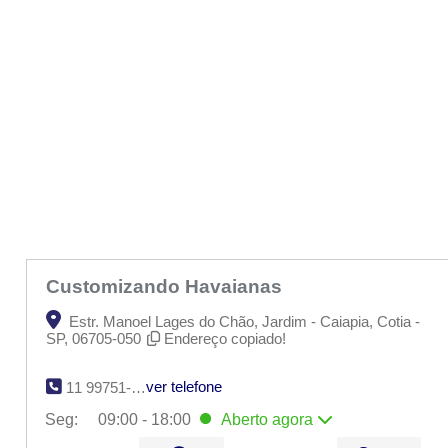
Customizando Havaianas
Estr. Manoel Lages do Chão, Jardim - Caiapia, Cotia -
SP, 06705-050
Endereço copiado!
ver telefone
11 99751-7826
Seg:
09:00 - 18:00
Aberto
agora
Seg:
09:00 - 18:00
Aberto
agora