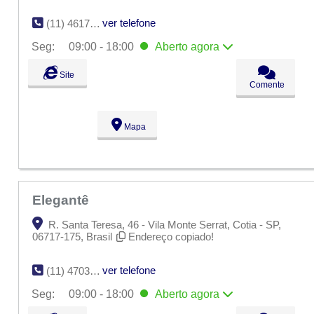
ver telefone
(11) 4617-4175
Seg:
09:00 - 18:00
Aberto
agora
Seg:
09:00 - 18:00
Aberto
agora
Site
Ter:
09:00 - 18:00
Comente
Qua:
09:00 - 18:00
Qui:
09:00 - 18:00
Sex:
09:00 - 18:00
Mapa
Sáb:
Fechado
Dom:
Fechado
Elegantê
R. Santa Teresa, 46 - Vila Monte Serrat, Cotia - SP,
06717-175, Brasil
Endereço copiado!
ver telefone
(11) 4703-5152
Seg:
09:00 - 18:00
Aberto
agora
Seg:
09:00 - 18:00
Aberto
agora