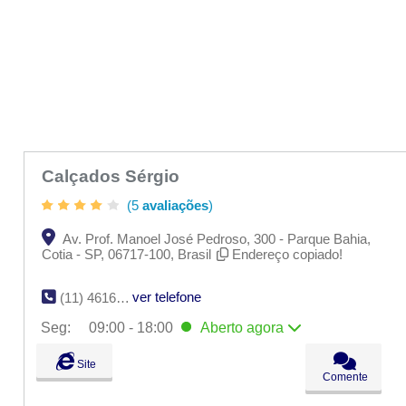
Calçados Sérgio
(5
avaliações
)
Av. Prof. Manoel José Pedroso, 300 - Parque Bahia,
Cotia - SP, 06717-100, Brasil
Endereço copiado!
ver telefone
(11) 4616-2754
Seg:
09:00 - 18:00
Aberto
agora
Seg:
09:00 - 18:00
Aberto
agora
Site
Ter:
09:00 - 18:00
Comente
Qua:
09:00 - 18:00
Qui:
09:00 - 18:00