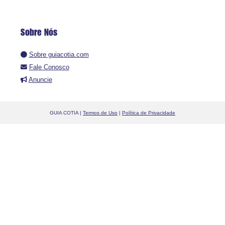
Sobre Nós
Sobre guiacotia.com
Fale Conosco
Anuncie
GUIA COTIA |
Termos de Uso
|
Política de Privacidade