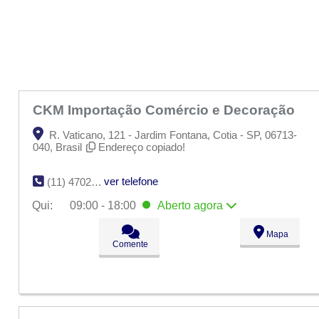
CKM Importação Comércio e Decoração
R. Vaticano, 121 - Jardim Fontana, Cotia - SP, 06713-
040, Brasil
Endereço copiado!
ver telefone
(11) 4702-9286
Qui:
09:00 - 18:00
Aberto
agora
Seg:
09:00 - 18:00
Mapa
Ter:
09:00 - 18:00
Comente
Qua:
09:00 - 18:00
Qui:
09:00 - 18:00
Aberto
agora
Sex:
09:00 - 18:00
Sáb:
Fechado
Dom:
Fechado