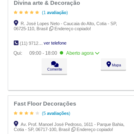
Divina arte & Decoração
(1
avaliação
)
R. José Lopes Neto - Caucaia do Alto, Cotia - SP,
06725-110, Brasil
Endereço copiado!
ver telefone
(11) 97121-4650
Qui:
09:00 - 18:00
Aberto
agora
Seg:
09:00 - 18:00
Mapa
Ter:
09:00 - 18:00
Comente
Qua:
09:00 - 18:00
Qui:
09:00 - 18:00
Aberto
agora
Sex:
09:00 - 18:00
Sáb:
Fechado
Dom:
Fechado
Fast Floor Decorações
(5
avaliações
)
Av. Prof. Manoel José Pedroso, 1611 - Parque Bahia,
Cotia - SP, 06717-100, Brasil
Endereço copiado!