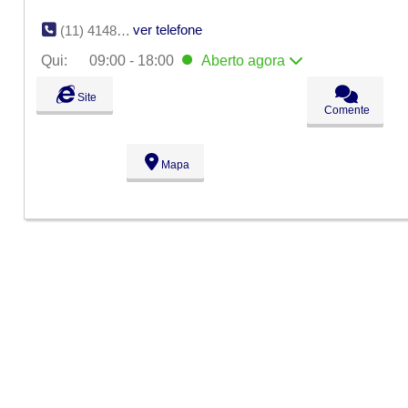
ver telefone
(11) 4148-1418
Qui:
09:00 - 18:00
Aberto
agora
Seg:
09:00 - 18:00
Site
Ter:
09:00 - 18:00
Comente
Qua:
09:00 - 18:00
Qui:
09:00 - 18:00
Aberto
agora
Sex:
09:00 - 18:00
Mapa
Sáb:
Fechado
Dom:
Fechado