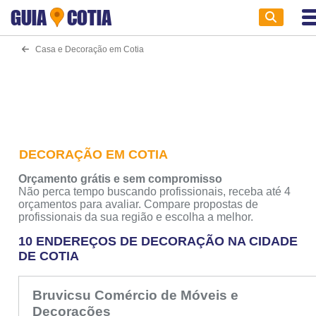
GUIA
COTIA
Casa e Decoração em Cotia
DECORAÇÃO EM COTIA
Orçamento grátis e sem compromisso
Não perca tempo buscando profissionais, receba até 4
orçamentos para avaliar. Compare propostas de
profissionais da sua região e escolha a melhor.
10 ENDEREÇOS DE DECORAÇÃO NA CIDADE
DE COTIA
Bruvicsu Comércio de Móveis e
Decorações