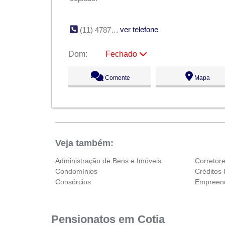
ver telefone
(11) 4787-4285
Dom:
Fechado
Seg:
09:00 - 18:00
Comente
Mapa
Ter:
09:00 - 18:00
Qua:
09:00 - 18:00
Qui:
09:00 - 18:00
Sex:
09:00 - 18:00
Sáb:
Fechado
Dom:
Fechado
Veja também:
Administração de Bens e Imóveis
Corretor
Condomínios
Créditos 
Consórcios
Empreend
Pensionatos em Cotia