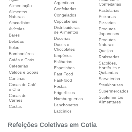
Argentinas
Confeitarias
Alimentação
Confeitarias
Pastelarias
Alimentos
Congelados
Naturais
Peixarias
Cupcakerias
Atacadistas
Pizzarias
Distribuidoras
Avícolas
Produtos
de Alimentos
Japoneses
Bares
Docerias
Produtos
Bebidas
Doces e
Naturais
Bolos
Chocolates
Queijos
Bombonières
Empórios
Rotisseries
Cafés e Chás
Esfiharias
Sacolões,
Cafeterias
Espetinhos
Hortifruits e
Caldos e Sopas
Quitandas
Fast Food
Cantinas
Sorveterias
Fast-food
Casas de Café
Steakhouses
Festas
e Chá
Supermercados
Frigoríficos
Casas de
Suplementos
Hamburguerias
Carnes
Alimentares
Lanchonetes
Cestas
Laticínios
Refeições Coletivas em Cotia