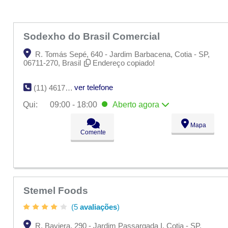
Sodexho do Brasil Comercial
R. Tomás Sepé, 640 - Jardim Barbacena, Cotia - SP,
06711-270, Brasil
Endereço copiado!
ver telefone
(11) 4617-5438
Qui:
09:00 - 18:00
Aberto
agora
Seg:
09:00 - 18:00
Mapa
Ter:
09:00 - 18:00
Comente
Qua:
09:00 - 18:00
Qui:
09:00 - 18:00
Aberto
agora
Sex:
09:00 - 18:00
Sáb:
Fechado
Dom:
Fechado
Stemel Foods
(5
avaliações
)
R. Baviera, 290 - Jardim Passargada I, Cotia - SP,