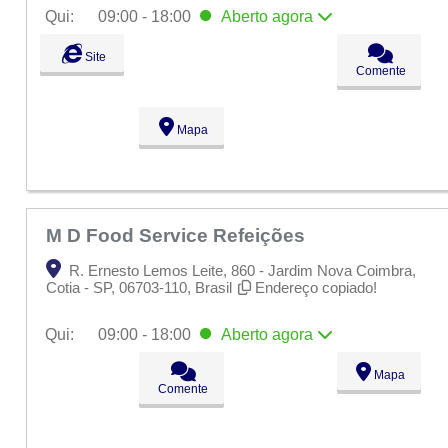
Qui:
09:00 - 18:00
Aberto
agora
Seg:
09:00 - 18:00
Site
Ter:
09:00 - 18:00
Comente
Qua:
09:00 - 18:00
Qui:
09:00 - 18:00
Aberto
agora
Sex:
09:00 - 18:00
Mapa
Sáb:
Fechado
Dom:
Fechado
M D Food Service Refeições
R. Ernesto Lemos Leite, 860 - Jardim Nova Coimbra,
Cotia - SP, 06703-110, Brasil
Endereço copiado!
Qui:
09:00 - 18:00
Aberto
agora
Seg:
09:00 - 18:00
Mapa
Ter:
09:00 - 18:00
Comente
Qua:
09:00 - 18:00
Qui:
09:00 - 18:00
Aberto
agora
Sex:
09:00 - 18:00