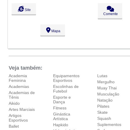
Seg:
09:00 - 18:00
Site
Ter:
09:00 - 18:00
Comente
Qua:
09:00 - 18:00
Qui:
09:00 - 18:00
Sex:
09:00 - 18:00
Mapa
Sáb:
Fechado
Dom:
Fechado
Veja também:
Academia
Equipamentos
Lutas
Feminina
Esportivos
Mergulho
Academias
Escolinhas de
Muay Thai
Futebol
Academias de
Musculação
Tênis
Esporte e
Natação
Dança
Aikido
Pilates
Fitness
Artes Marciais
Skate
Ginástica
Artigos
Squash
Artística
Esportivos
Suplementos
Hapkido
Ballet