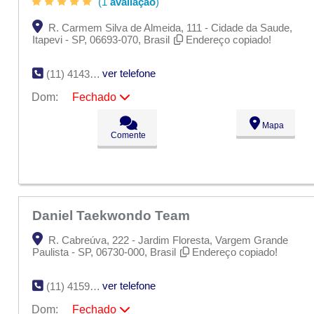
(1
avaliação
)
R. Carmem Silva de Almeida, 111 - Cidade da Saude,
Itapevi - SP, 06693-070, Brasil
Endereço copiado!
ver telefone
(11) 4143-6185
Dom:
Fechado
Seg:
09:00 - 18:00
Mapa
Ter:
09:00 - 18:00
Comente
Qua:
09:00 - 18:00
Qui:
09:00 - 18:00
Sex:
09:00 - 18:00
Sáb:
Fechado
Dom:
Fechado
Daniel Taekwondo Team
R. Cabreúva, 222 - Jardim Floresta, Vargem Grande
Paulista - SP, 06730-000, Brasil
Endereço copiado!
ver telefone
(11) 4159-2299
Dom:
Fechado