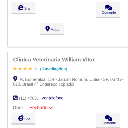
Seg:
09:00 - 18:00
Site
Ter:
09:00 - 18:00
Comente
Qua:
09:00 - 18:00
Qui:
09:00 - 18:00
Sex:
09:00 - 18:00
Mapa
Sáb:
Fechado
Dom:
Fechado
Clinica Veterinaria William Vitor
(3
avaliações
)
R. Esmeralda, 114 - Jardim Nomura, Cotia - SP, 06717-
070, Brasil
Endereço copiado!
ver telefone
(11) 4703-4040
Dom:
Fechado
Seg:
09:00 - 18:00
Site
Ter:
09:00 - 18:00
Comente
Qua:
09:00 - 18:00