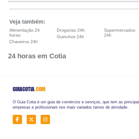
Veja também:
Alimentação 24
Drogarias 24h
Supermercados
horas
24h
Guinchos 24h
Chaveiros 24h
24 horas em Cotia
GUIACOTIA
.COM
O Guia Cotia é um guia de comércios e serviços, que tem as principa
empresas e profissionais nos mais variados ramos de atividade.