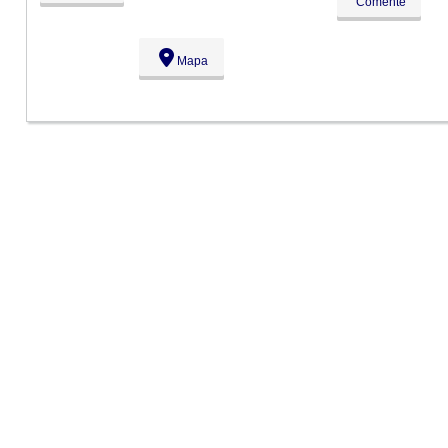
Comente
Qua:
09:00 - 18:00
Qui:
09:00 - 18:00
Sex:
09:00 - 18:00
Mapa
Sáb:
Fechado
Dom:
Fechado