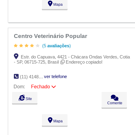
Mapa
Sáb:
Fechado
Dom:
Fechado
Centro Veterinário Popular
(5
avaliações
)
Estr. do Capuava, 4421 - Chácara Ondas Verdes, Cotia
- SP, 06715-725, Brasil
Endereço copiado!
ver telefone
(11) 4148-3191
Dom:
Fechado
Seg:
09:00 - 18:00
Site
Ter:
09:00 - 18:00
Comente
Qua:
09:00 - 18:00
Qui:
09:00 - 18:00
Sex:
09:00 - 18:00
Mapa
Sáb:
Fechado
Dom:
Fechado