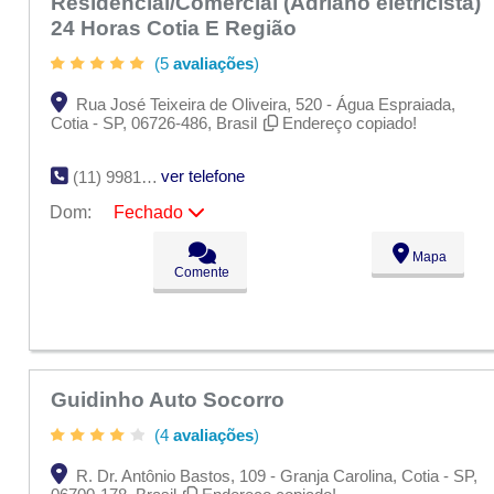
Residencial/Comercial (Adriano eletricista)
24 Horas Cotia E Região
(5
avaliações
)
Rua José Teixeira de Oliveira, 520 - Água Espraiada,
Cotia - SP, 06726-486, Brasil
Endereço copiado!
ver telefone
(11) 99812-4688
Dom:
Fechado
Seg:
09:00 - 18:00
Mapa
Ter:
09:00 - 18:00
Comente
Qua:
09:00 - 18:00
Qui:
09:00 - 18:00
Sex:
09:00 - 18:00
Sáb:
Fechado
Dom:
Fechado
Guidinho Auto Socorro
(4
avaliações
)
R. Dr. Antônio Bastos, 109 - Granja Carolina, Cotia - SP,