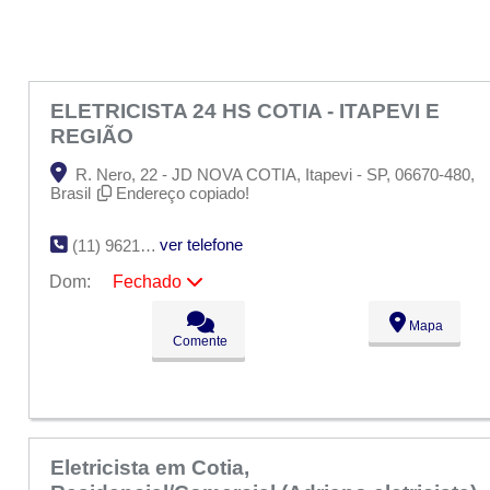
ELETRICISTA 24 HS COTIA - ITAPEVI E
REGIÃO
R. Nero, 22 - JD NOVA COTIA, Itapevi - SP, 06670-480,
Brasil
Endereço copiado!
ver telefone
(11) 96214-7375
Dom:
Fechado
Seg:
09:00 - 18:00
Mapa
Ter:
09:00 - 18:00
Comente
Qua:
09:00 - 18:00
Qui:
09:00 - 18:00
Sex:
09:00 - 18:00
Sáb:
Fechado
Dom:
Fechado
Eletricista em Cotia,