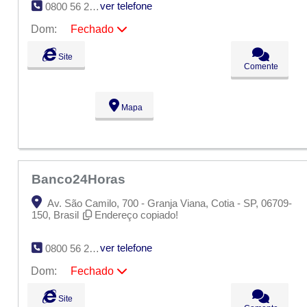
ver telefone
0800 56 2400
Dom:
Fechado
Seg:
09:00 - 18:00
Site
Ter:
09:00 - 18:00
Comente
Qua:
09:00 - 18:00
Qui:
09:00 - 18:00
Sex:
09:00 - 18:00
Mapa
Sáb:
Fechado
Dom:
Fechado
Banco24Horas
Av. São Camilo, 700 - Granja Viana, Cotia - SP, 06709-
150, Brasil
Endereço copiado!
ver telefone
0800 56 2400
Dom:
Fechado
Seg:
09:00 - 18:00
Site
Ter:
09:00 - 18:00