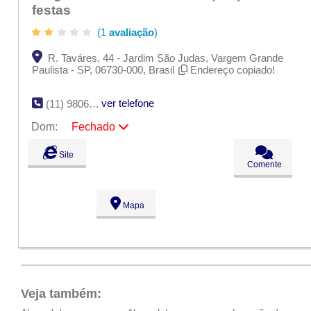
festas
(1
avaliação
)
R. Taváres, 44 - Jardim São Judas, Vargem Grande
Paulista - SP, 06730-000, Brasil
Endereço copiado!
ver telefone
(11) 98065-0194
Dom:
Fechado
Seg:
09:00 - 18:00
Site
Ter:
09:00 - 18:00
Comente
Qua:
09:00 - 18:00
Qui:
09:00 - 18:00
Sex:
09:00 - 18:00
Mapa
Sáb:
Fechado
Dom:
Fechado
Veja também: