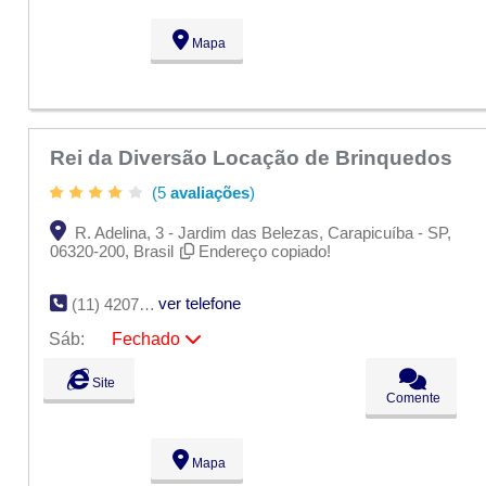
Qui:
09:00 - 18:00
Sex:
09:00 - 18:00
Mapa
Sáb:
Fechado
Dom:
Fechado
Rei da Diversão Locação de Brinquedos
(5
avaliações
)
R. Adelina, 3 - Jardim das Belezas, Carapicuíba - SP,
06320-200, Brasil
Endereço copiado!
ver telefone
(11) 4207-3633
Sáb:
Fechado
Seg:
09:00 - 18:00
Site
Ter:
09:00 - 18:00
Comente
Qua:
09:00 - 18:00
Qui:
09:00 - 18:00
Sex:
09:00 - 18:00
Mapa
Sáb:
Fechado
Dom:
Fechado