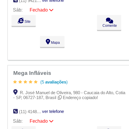
ver telefone
(11) 94210-0298
Sáb:
Fechado
Seg:
09:00 - 18:00
Site
Ter:
09:00 - 18:00
Comente
Qua:
09:00 - 18:00
Qui:
09:00 - 18:00
Sex:
09:00 - 18:00
Mapa
Sáb:
Fechado
Dom:
Fechado
Mega Infláveis
(5
avaliações
)
R. José Manuel de Oliveira, 980 - Caucaia do Alto, Cotia
- SP, 06727-187, Brasil
Endereço copiado!
ver telefone
(11) 4148-4074
Sáb:
Fechado
Seg:
09:00 - 18:00