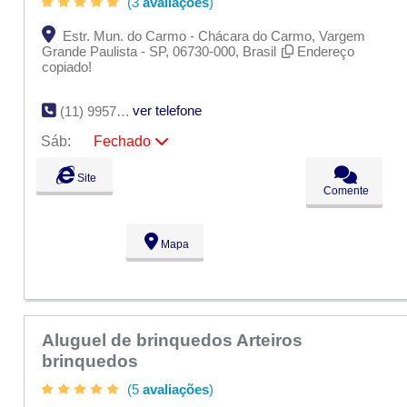
(3
avaliações
)
Estr. Mun. do Carmo - Chácara do Carmo, Vargem
Grande Paulista - SP, 06730-000, Brasil
Endereço
copiado!
ver telefone
(11) 99574-2680
Sáb:
Fechado
Seg:
09:00 - 18:00
Site
Ter:
09:00 - 18:00
Comente
Qua:
09:00 - 18:00
Qui:
09:00 - 18:00
Sex:
09:00 - 18:00
Mapa
Sáb:
Fechado
Dom:
Fechado
Aluguel de brinquedos Arteiros
brinquedos
(5
avaliações
)