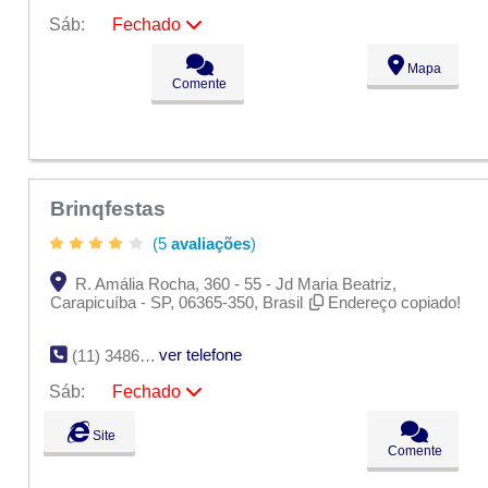
Sáb:
Fechado
Seg:
09:00 - 18:00
Mapa
Ter:
09:00 - 18:00
Comente
Qua:
09:00 - 18:00
Qui:
09:00 - 18:00
Sex:
09:00 - 18:00
Sáb:
Fechado
Dom:
Fechado
Brinqfestas
(5
avaliações
)
R. Amália Rocha, 360 - 55 - Jd Maria Beatriz,
Carapicuíba - SP, 06365-350, Brasil
Endereço copiado!
ver telefone
(11) 3486-0826
Sáb:
Fechado
Seg:
09:00 - 18:00
Site
Ter:
09:00 - 18:00
Comente
Qua:
09:00 - 18:00
Qui:
09:00 - 18:00