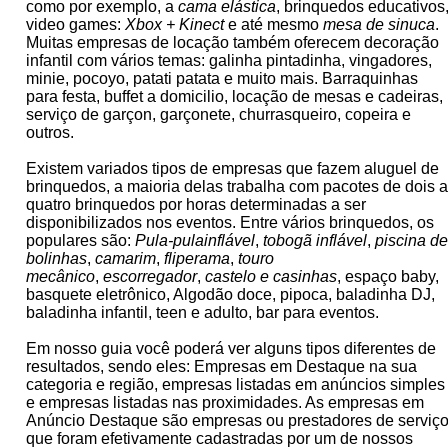
como por exemplo, a
cama elástica
, brinquedos educativos
video games:
Xbox + Kinect
e até mesmo
mesa de sinuca
.
Muitas empresas de locação também oferecem decoração
infantil com vários temas: galinha pintadinha, vingadores,
minie, pocoyo, patati patata e muito mais. Barraquinhas
para festa, buffet a domicilio, locação de mesas e cadeiras,
serviço de garçon, garçonete, churrasqueiro, copeira e
outros.
Existem variados tipos de empresas que fazem aluguel de
brinquedos, a maioria delas trabalha com pacotes de dois 
quatro brinquedos por horas determinadas a ser
disponibilizados nos eventos. Entre vários brinquedos, os
populares são:
Pula-pula
inflável
,
tobogã inflável
,
piscina d
bolinhas
,
camarim
,
fliperama
,
touro
mecânico
,
escorregador
,
castelo e casinhas
, espaço baby,
basquete eletrônico, Algodão doce, pipoca, baladinha DJ,
baladinha infantil, teen e adulto, bar para eventos.
Em nosso guia você poderá ver alguns tipos diferentes de
resultados, sendo eles: Empresas em Destaque na sua
categoria e região, empresas listadas em anúncios simples
e empresas listadas nas proximidades. As empresas em
Anúncio Destaque são empresas ou prestadores de serviç
que foram efetivamente cadastradas por um de nossos