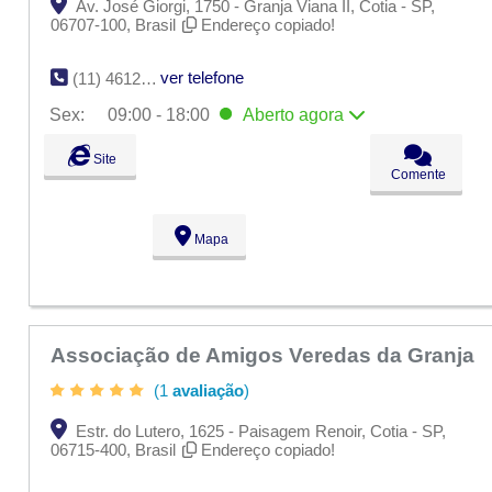
Av. José Giorgi, 1750 - Granja Viana II, Cotia - SP,
06707-100, Brasil
Endereço copiado!
ver telefone
(11) 4612-1622
Sex:
09:00 - 18:00
Aberto
agora
Seg:
09:00 - 18:00
Site
Ter:
09:00 - 18:00
Comente
Qua:
09:00 - 18:00
Qui:
09:00 - 18:00
Sex:
09:00 - 18:00
Aberto
agora
Mapa
Sáb:
Fechado
Dom:
Fechado
Associação de Amigos Veredas da Granja
(1
avaliação
)
Estr. do Lutero, 1625 - Paisagem Renoir, Cotia - SP,
06715-400, Brasil
Endereço copiado!