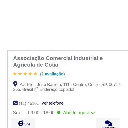
Associação Comercial Industrial e
Agrícola de Cotia
(1
avaliação
)
Av. Prof. José Barreto, 111 - Centro, Cotia - SP, 06717-
365, Brasil
Endereço copiado!
ver telefone
(11) 4616-3088
Sex:
09:00 - 18:00
Aberto
agora
Seg:
09:00 - 18:00
Site
Ter:
09:00 - 18:00