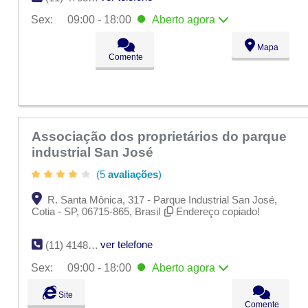
Sex:
09:00 - 18:00
Aberto
agora
Seg:
09:00 - 18:00
Mapa
Ter:
09:00 - 18:00
Comente
Qua:
09:00 - 18:00
Qui:
09:00 - 18:00
Sex:
09:00 - 18:00
Aberto
agora
Sáb:
Fechado
Dom:
Fechado
Associação dos proprietários do parque
industrial San José
(5
avaliações
)
R. Santa Mônica, 317 - Parque Industrial San José,
Cotia - SP, 06715-865, Brasil
Endereço copiado!
ver telefone
(11) 4148-6692
Sex:
09:00 - 18:00
Aberto
agora
Seg:
09:00 - 18:00
Site
Ter:
09:00 - 18:00
Comente