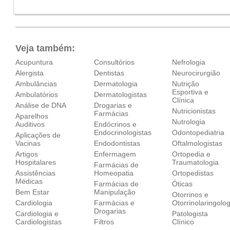
Sex:
09:00 - 18:00
Aberto
agora
Sáb:
Fechado
Dom:
Fechado
Veja também:
Acupuntura
Consultórios
Nefrologia
Alergista
Dentistas
Neurocirurgião
Ambulâncias
Dermatologia
Nutrição
Esportiva e
Ambulatórios
Dermatologistas
Clínica
Análise de DNA
Drogarias e
Nutricionistas
Farmácias
Aparelhos
Nutrologia
Auditivos
Endócrinos e
Endocrinologistas
Odontopediatria
Aplicações de
Vacinas
Endodontistas
Oftalmologistas
Artigos
Enfermagem
Ortopedia e
Hospitalares
Traumatologia
Farmácias de
Assistências
Homeopatia
Ortopedistas
Médicas
Farmácias de
Óticas
Bem Estar
Manipulação
Otorrinos e
Cardiologia
Farmácias e
Otorrinolaringolog
Drogarias
Cardiologia e
Patologista
Cardiologistas
Filtros
Clínico