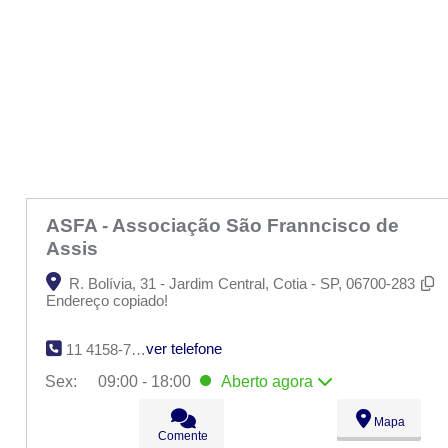
ASFA - Associação São Franncisco de
Assis
R. Bolívia, 31 - Jardim Central, Cotia - SP, 06700-283
Endereço copiado!
ver telefone
11 4158-7806
Sex:
09:00 - 18:00
Aberto
agora
Seg:
09:00 - 18:00
Mapa
Ter:
09:00 - 18:00
Comente
Qua:
09:00 - 18:00