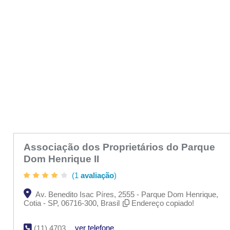
Associação dos Proprietários do Parque
Dom Henrique II
(1
avaliação
)
Av. Benedito Isac Píres, 2555 - Parque Dom Henrique,
Cotia - SP, 06716-300, Brasil
Endereço copiado!
ver telefone
(11) 4703-2363