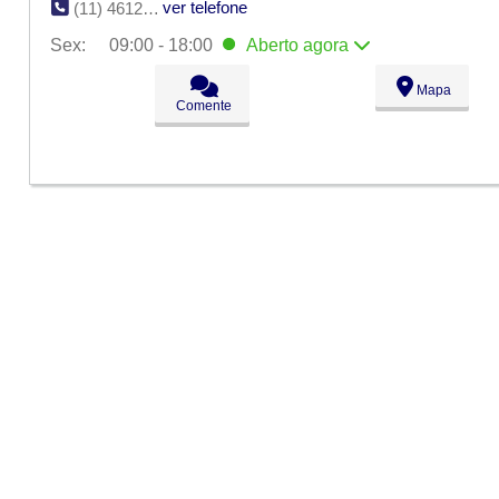
ver telefone
(11) 4612-5338
Sex:
09:00 - 18:00
Aberto
agora
Seg:
09:00 - 18:00
Mapa
Ter:
09:00 - 18:00
Comente
Qua:
09:00 - 18:00
Qui:
09:00 - 18:00
Sex:
09:00 - 18:00
Aberto
agora
Sáb:
Fechado
Dom:
Fechado