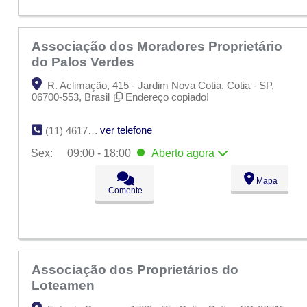
Sáb:
Fechado
Dom:
Fechado
Associação dos Moradores Proprietário
do Palos Verdes
R. Aclimação, 415 - Jardim Nova Cotia, Cotia - SP,
06700-553, Brasil
Endereço copiado!
ver telefone
(11) 4617-3490
Sex:
09:00 - 18:00
Aberto
agora
Seg:
09:00 - 18:00
Mapa
Ter:
09:00 - 18:00
Comente
Qua:
09:00 - 18:00
Qui:
09:00 - 18:00
Sex:
09:00 - 18:00
Aberto
agora
Sáb:
Fechado
Dom:
Fechado
Associação dos Proprietários do
Loteamen