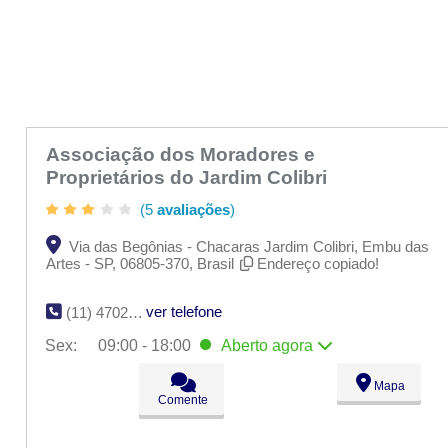
Associação dos Moradores e
Proprietários do Jardim Colibri
(5
avaliações
)
Via das Begônias - Chacaras Jardim Colibri, Embu das
Artes - SP, 06805-370, Brasil
Endereço copiado!
ver telefone
(11) 4702-0109
Sex:
09:00 - 18:00
Aberto
agora
Seg:
09:00 - 18:00
Mapa
Ter:
09:00 - 18:00
Comente
Qua:
09:00 - 18:00
Qui:
09:00 - 18:00
Sex:
09:00 - 18:00
Aberto
agora