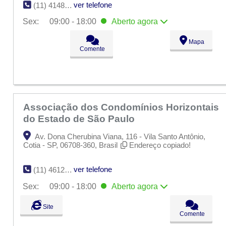
ver telefone
(11) 4148-3026
Sex:
09:00 - 18:00
Aberto
agora
Seg:
09:00 - 18:00
Mapa
Ter:
09:00 - 18:00
Comente
Qua:
09:00 - 18:00
Qui:
09:00 - 18:00
Sex:
09:00 - 18:00
Aberto
agora
Sáb:
Fechado
Dom:
Fechado
Associação dos Condomínios Horizontais
do Estado de São Paulo
Av. Dona Cherubina Viana, 116 - Vila Santo Antônio,
Cotia - SP, 06708-360, Brasil
Endereço copiado!
ver telefone
(11) 4612-5338
Sex:
09:00 - 18:00
Aberto
agora
Seg:
09:00 - 18:00
Site
Ter:
09:00 - 18:00
Comente
Qua:
09:00 - 18:00