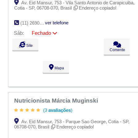
Av. Eid Mansur, 753 - Vila Santo Antonio de Carapicuiba,
Cotia - SP, 06708-070, Brasil
Endereço copiado!
ver telefone
(11) 2690-2477
Sáb:
Fechado
Seg:
09:00 - 18:00
Site
Ter:
09:00 - 18:00
Comente
Qua:
09:00 - 18:00
Qui:
09:00 - 18:00
Sex:
09:00 - 18:00
Mapa
Sáb:
Fechado
Dom:
Fechado
Nutricionista Márcia Muginski
(3
avaliações
)
Av. Eid Mansur, 753 - Parque Sao George, Cotia - SP,
06708-070, Brasil
Endereço copiado!