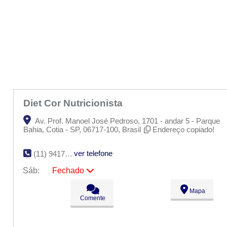
Diet Cor Nutricionista
Av. Prof. Manoel José Pedroso, 1701 - andar 5 - Parque
Bahia, Cotia - SP, 06717-100, Brasil
Endereço copiado!
ver telefone
(11) 94172-2471
Sáb:
Fechado
Seg:
09:00 - 18:00
Mapa
Ter:
09:00 - 18:00
Comente
Qua:
09:00 - 18:00
Qui:
09:00 - 18:00
Sex:
09:00 - 18:00