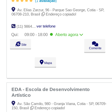
(1
avaliação
)
Av. Elías Zarzur, 96 - Parque Sao George, Cotia - SP,
06708-210, Brasil
Endereço copiado!
ver telefone
(11) 98641-5958
Qui:
09:00 - 18:00
Aberto
agora
Seg:
09:00 - 18:00
Site
Ter:
09:00 - 18:00
Comente
Qua:
09:00 - 18:00
Qui:
09:00 - 18:00
Aberto
agora
Sex:
09:00 - 18:00
Mapa
Sáb:
Fechado
Dom:
Fechado
EDA - Escola de Desenvolvimento
Artístico
Av. São Camilo, 980 - Granja Viana, Cotia - SP, 06709-
150, Brasil
Endereço copiado!