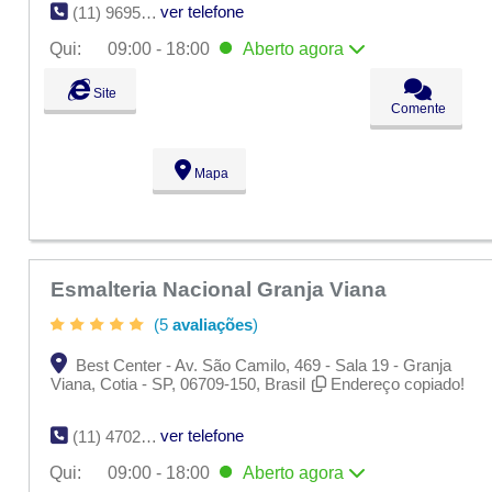
ver telefone
(11) 96951-6513
Qui:
09:00 - 18:00
Aberto
agora
Seg:
09:00 - 18:00
Site
Ter:
09:00 - 18:00
Comente
Qua:
09:00 - 18:00
Qui:
09:00 - 18:00
Aberto
agora
Sex:
09:00 - 18:00
Mapa
Sáb:
Fechado
Dom:
Fechado
Esmalteria Nacional Granja Viana
(5
avaliações
)
Best Center - Av. São Camilo, 469 - Sala 19 - Granja
Viana, Cotia - SP, 06709-150, Brasil
Endereço copiado!
ver telefone
(11) 4702-8711
Qui:
09:00 - 18:00
Aberto
agora