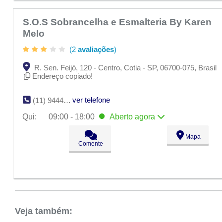
S.O.S Sobrancelha e Esmalteria By Karen
Melo
(2
avaliações
)
R. Sen. Feijó, 120 - Centro, Cotia - SP, 06700-075, Brasil
Endereço copiado!
ver telefone
(11) 94440-0218
Qui:
09:00 - 18:00
Aberto
agora
Seg:
09:00 - 18:00
Mapa
Ter:
09:00 - 18:00
Comente
Qua:
09:00 - 18:00
Qui:
09:00 - 18:00
Aberto
agora
Sex:
09:00 - 18:00
Sáb:
Fechado
Dom:
Fechado
Veja também: