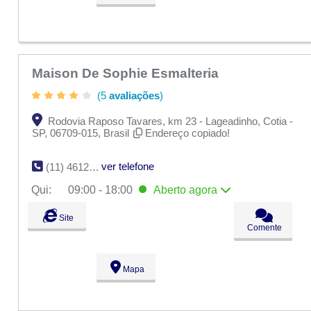
Qui:
09:00 - 18:00
Aberto
agora
Sex:
09:00 - 18:00
Sáb:
Fechado
Dom:
Fechado
Maison De Sophie Esmalteria
(5
avaliações
)
Rodovia Raposo Tavares, km 23 - Lageadinho, Cotia -
SP, 06709-015, Brasil
Endereço copiado!
ver telefone
(11) 4612-6024
Qui:
09:00 - 18:00
Aberto
agora
Seg:
09:00 - 18:00
Site
Ter:
09:00 - 18:00
Comente
Qua:
09:00 - 18:00
Qui:
09:00 - 18:00
Aberto
agora
Sex:
09:00 - 18:00
Mapa
Sáb:
Fechado
Dom:
Fechado