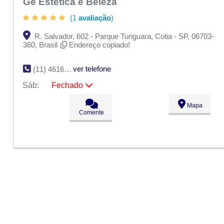
Gê Estética e Beleza
(1
avaliação
)
R. Salvador, 602 - Parque Turiguara, Cotia - SP, 06703-
360, Brasil
Endereço copiado!
ver telefone
(11) 4616-6766
Sáb:
Fechado
Seg:
09:00 - 18:00
Mapa
Ter:
09:00 - 18:00
Comente
Qua:
09:00 - 18:00
Qui:
09:00 - 18:00
Sex:
09:00 - 18:00
Sáb:
Fechado
Dom:
Fechado