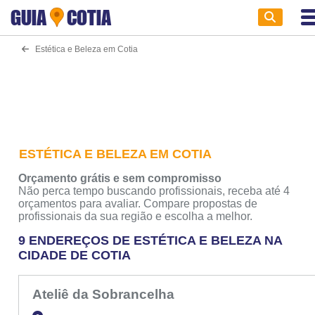
GUIA
COTIA
Estética e Beleza em Cotia
ESTÉTICA E BELEZA EM COTIA
Orçamento grátis e sem compromisso
Não perca tempo buscando profissionais, receba até 4
orçamentos para avaliar. Compare propostas de
profissionais da sua região e escolha a melhor.
9 ENDEREÇOS DE ESTÉTICA E BELEZA NA
CIDADE DE COTIA
Ateliê da Sobrancelha