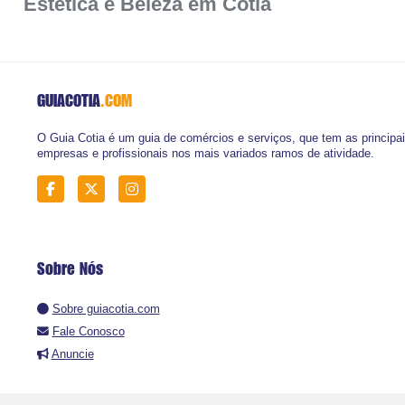
Estética e Beleza em Cotia
GUIACOTIA
.COM
O Guia Cotia é um guia de comércios e serviços, que tem as principa
empresas e profissionais nos mais variados ramos de atividade.
Sobre Nós
Sobre guiacotia.com
Fale Conosco
Anuncie