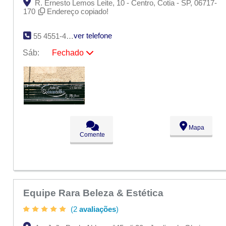
R. Ernesto Lemos Leite, 10 - Centro, Cotia - SP, 06717-
170
Endereço copiado!
ver telefone
55 4551-4726
Sáb:
Fechado
Seg:
09:00 - 18:00
Ter:
09:00 - 18:00
Qua:
09:00 - 18:00
Qui:
09:00 - 18:00
Sex:
09:00 - 18:00
Sáb:
Fechado
Dom:
Fechado
Mapa
Comente
Equipe Rara Beleza & Estética
(2
avaliações
)