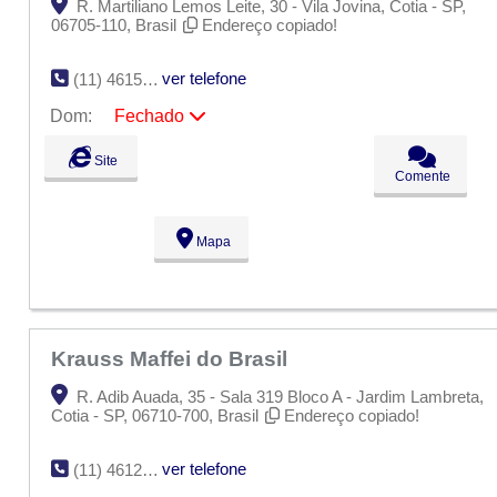
R. Martiliano Lemos Leite, 30 - Vila Jovina, Cotia - SP,
06705-110, Brasil
Endereço copiado!
ver telefone
(11) 4615-5225
Dom:
Fechado
Seg:
09:00 - 18:00
Site
Ter:
09:00 - 18:00
Comente
Qua:
09:00 - 18:00
Qui:
09:00 - 18:00
Sex:
09:00 - 18:00
Mapa
Sáb:
Fechado
Dom:
Fechado
Krauss Maffei do Brasil
R. Adib Auada, 35 - Sala 319 Bloco A - Jardim Lambreta,
Cotia - SP, 06710-700, Brasil
Endereço copiado!
ver telefone
(11) 4612-0433