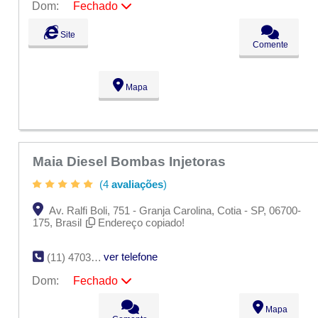
Dom:
Fechado
Seg:
09:00 - 18:00
Site
Ter:
09:00 - 18:00
Comente
Qua:
09:00 - 18:00
Qui:
09:00 - 18:00
Sex:
09:00 - 18:00
Mapa
Sáb:
Fechado
Dom:
Fechado
Maia Diesel Bombas Injetoras
(4
avaliações
)
Av. Ralfi Boli, 751 - Granja Carolina, Cotia - SP, 06700-
175, Brasil
Endereço copiado!
ver telefone
(11) 4703-2993
Dom:
Fechado
Seg:
09:00 - 18:00
Mapa
Ter:
09:00 - 18:00