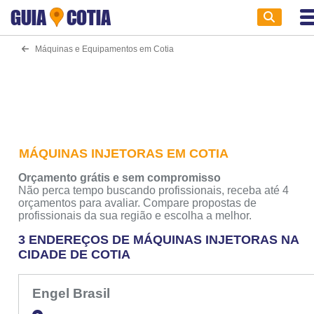
GUIA
COTIA
Máquinas e Equipamentos em Cotia
MÁQUINAS INJETORAS EM COTIA
Orçamento grátis e sem compromisso
Não perca tempo buscando profissionais, receba até 4
orçamentos para avaliar. Compare propostas de
profissionais da sua região e escolha a melhor.
3 ENDEREÇOS DE MÁQUINAS INJETORAS NA
CIDADE DE COTIA
Engel Brasil