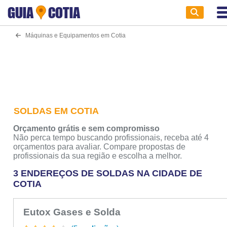
GUIA
COTIA
Máquinas e Equipamentos em Cotia
SOLDAS EM COTIA
Orçamento grátis e sem compromisso
Não perca tempo buscando profissionais, receba até 4
orçamentos para avaliar. Compare propostas de
profissionais da sua região e escolha a melhor.
3 ENDEREÇOS DE SOLDAS NA CIDADE DE
COTIA
Eutox Gases e Solda