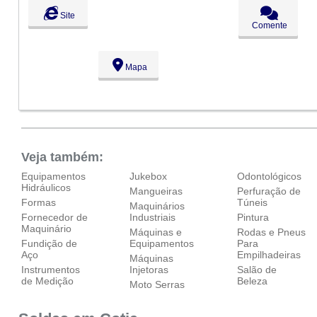
Seg:
09:00 - 18:00
Site
Ter:
09:00 - 18:00
Comente
Qua:
09:00 - 18:00
Qui:
09:00 - 18:00
Sex:
09:00 - 18:00
Mapa
Sáb:
Fechado
Dom:
Fechado
Veja também:
Equipamentos
Jukebox
Odontológicos
Hidráulicos
Mangueiras
Perfuração de
Formas
Túneis
Maquinários
Fornecedor de
Industriais
Pintura
Maquinário
Máquinas e
Rodas e Pneus
Fundição de
Equipamentos
Para
Aço
Empilhadeiras
Máquinas
Instrumentos
Injetoras
Salão de
de Medição
Beleza
Moto Serras