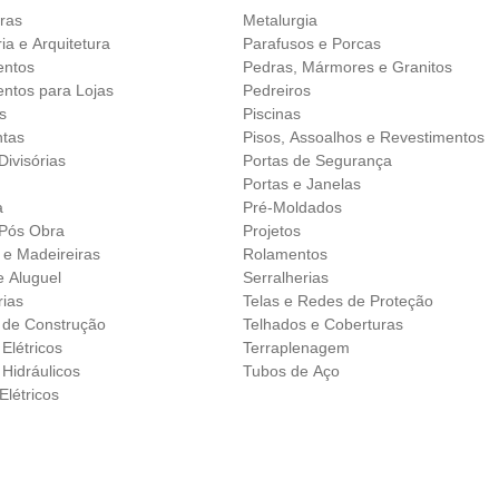
iras
Metalurgia
a e Arquitetura
Parafusos e Porcas
entos
Pedras, Mármores e Granitos
ntos para Lojas
Pedreiros
s
Piscinas
tas
Pisos, Assoalhos e Revestimentos
Divisórias
Portas de Segurança
Portas e Janelas
a
Pré-Moldados
Pós Obra
Projetos
 e Madeireiras
Rolamentos
e Aluguel
Serralherias
ias
Telas e Redes de Proteção
s de Construção
Telhados e Coberturas
 Elétricos
Terraplenagem
 Hidráulicos
Tubos de Aço
Elétricos