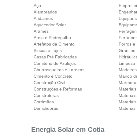
Aço
Empreite
Alambrados
Engenhari
Andaimes
Equipam
Aquecedor Solar
Equipame
Arames
Ferragen
Areia e Pedregulho
Ferramen
Artefatos de Cimento
Forros e 
Blocos e Lajes
Granitos
Casas Pré Fabricadas
Hidráulic
Cemitério de Azulejos
Limpeza 
Churrasqueiras e Lareiras
Madeiras
Cimento e Concreto
Marido d
Construção Civil
Marmorar
Construções e Reformas
Materiai
Construtoras
Materiais
Corrimãos
Materiais
Demolidoras
Materias 
Energia Solar em Cotia