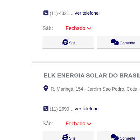
ver telefone
(11) 4321-3246
Sáb:
Fechado
Seg:
09:00 - 18:00
Site
Comente
Ter:
09:00 - 18:00
Qua:
09:00 - 18:00
Qui:
09:00 - 18:00
Sex:
09:00 - 18:00
Sáb:
Fechado
Dom:
Fechado
ELK ENERGIA SOLAR DO BRASI
R. Maringá, 154 - Jardim Sao Pedro, Cotia -
ver telefone
(11) 2690-4144
Sáb:
Fechado
Seg:
09:00 - 18:00
Site
Comente
Ter:
09:00 - 18:00