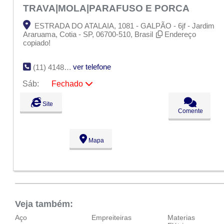
TRAVA|MOLA|PARAFUSO E PORCA
ESTRADA DO ATALAIA, 1081 - GALPÃO - 6jf - Jardim
Araruama, Cotia - SP, 06700-510, Brasil
Endereço
copiado!
ver telefone
(11) 4148-6658
Sáb:
Fechado
Seg:
09:00 - 18:00
Site
Ter:
09:00 - 18:00
Comente
Qua:
09:00 - 18:00
Qui:
09:00 - 18:00
Sex:
09:00 - 18:00
Mapa
Sáb:
Fechado
Dom:
Fechado
Veja também:
Aço
Empreiteiras
Materias