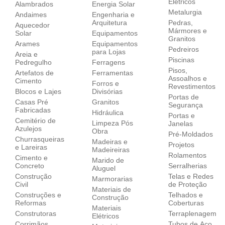
Elétricos
Alambrados
Energia Solar
Metalurgia
Andaimes
Engenharia e
Arquitetura
Pedras,
Aquecedor
Mármores e
Solar
Equipamentos
Granitos
Arames
Equipamentos
Pedreiros
para Lojas
Areia e
Piscinas
Pedregulho
Ferragens
Pisos,
Artefatos de
Ferramentas
Assoalhos e
Cimento
Forros e
Revestimentos
Blocos e Lajes
Divisórias
Portas de
Casas Pré
Granitos
Segurança
Fabricadas
Hidráulica
Portas e
Cemitério de
Limpeza Pós
Janelas
Azulejos
Obra
Pré-Moldados
Churrasqueiras
Madeiras e
Projetos
e Lareiras
Madeireiras
Rolamentos
Cimento e
Marido de
Concreto
Serralherias
Aluguel
Construção
Telas e Redes
Marmorarias
Civil
de Proteção
Materiais de
Construções e
Telhados e
Construção
Reformas
Coberturas
Materiais
Construtoras
Terraplenagem
Elétricos
Corrimãos
Tubos de Aço