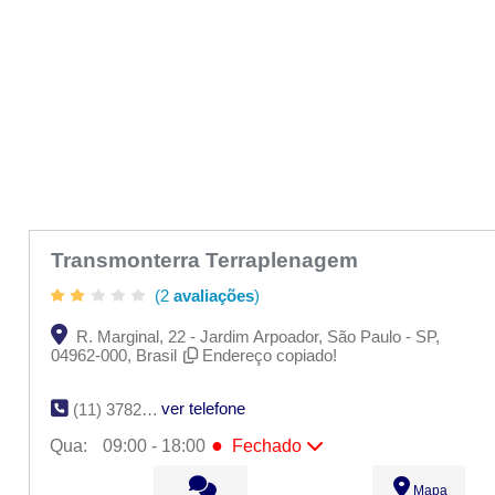
Transmonterra Terraplenagem
(2
avaliações
)
R. Marginal, 22 - Jardim Arpoador, São Paulo - SP,
04962-000, Brasil
Endereço copiado!
ver telefone
(11) 3782-0717
●
Qua:
09:00 - 18:00
Fechado
Seg:
09:00 - 18:00
Mapa
Ter:
09:00 - 18:00