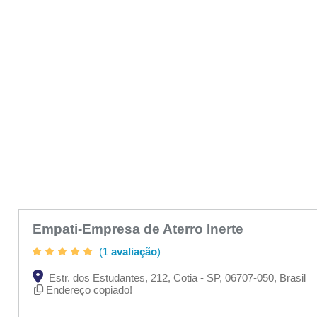
Empati-Empresa de Aterro Inerte
(1
avaliação
)
Estr. dos Estudantes, 212, Cotia - SP, 06707-050, Brasil
Endereço copiado!