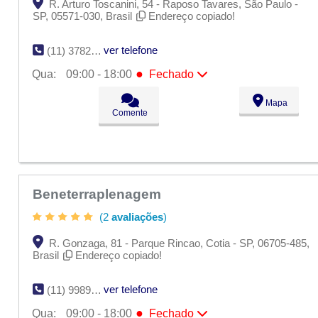
R. Arturo Toscanini, 54 - Raposo Tavares, São Paulo -
SP, 05571-030, Brasil
Endereço copiado!
ver telefone
(11) 3782-0058
●
Qua:
09:00 - 18:00
Fechado
Seg:
09:00 - 18:00
Mapa
Ter:
09:00 - 18:00
Comente
●
Qua:
09:00 - 18:00
Fechado
Qui:
09:00 - 18:00
Sex:
09:00 - 18:00
Sáb:
Fechado
Dom:
Fechado
Beneterraplenagem
(2
avaliações
)
R. Gonzaga, 81 - Parque Rincao, Cotia - SP, 06705-485,
Brasil
Endereço copiado!
ver telefone
(11) 99895-1114
●
Qua:
09:00 - 18:00
Fechado