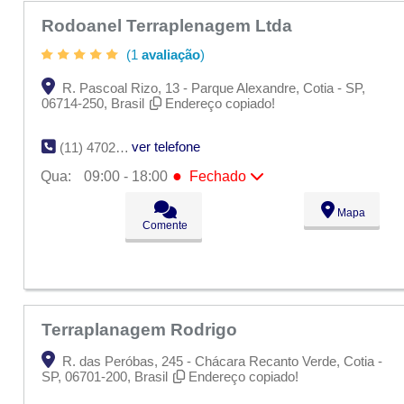
Rodoanel Terraplenagem Ltda
(1
avaliação
)
R. Pascoal Rizo, 13 - Parque Alexandre, Cotia - SP,
06714-250, Brasil
Endereço copiado!
ver telefone
(11) 4702-4060
●
Qua:
09:00 - 18:00
Fechado
Seg:
09:00 - 18:00
Mapa
Ter:
09:00 - 18:00
Comente
●
Qua:
09:00 - 18:00
Fechado
Qui:
09:00 - 18:00
Sex:
09:00 - 18:00
Sáb:
Fechado
Dom:
Fechado
Terraplanagem Rodrigo
R. das Peróbas, 245 - Chácara Recanto Verde, Cotia -
SP, 06701-200, Brasil
Endereço copiado!