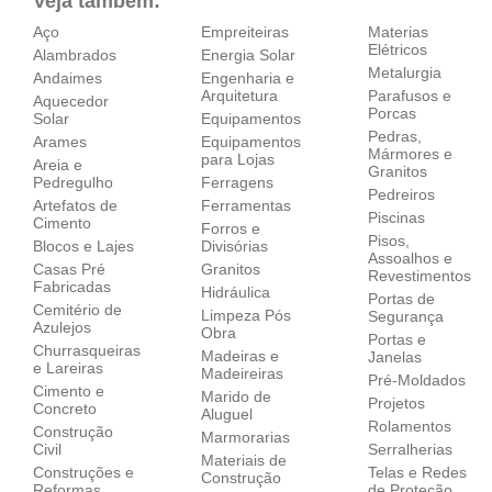
Veja também:
Aço
Empreiteiras
Materias
Elétricos
Alambrados
Energia Solar
Metalurgia
Andaimes
Engenharia e
Arquitetura
Parafusos e
Aquecedor
Porcas
Solar
Equipamentos
Pedras,
Arames
Equipamentos
Mármores e
para Lojas
Areia e
Granitos
Pedregulho
Ferragens
Pedreiros
Artefatos de
Ferramentas
Piscinas
Cimento
Forros e
Pisos,
Blocos e Lajes
Divisórias
Assoalhos e
Casas Pré
Granitos
Revestimentos
Fabricadas
Hidráulica
Portas de
Cemitério de
Limpeza Pós
Segurança
Azulejos
Obra
Portas e
Churrasqueiras
Madeiras e
Janelas
e Lareiras
Madeireiras
Pré-Moldados
Cimento e
Marido de
Projetos
Concreto
Aluguel
Rolamentos
Construção
Marmorarias
Civil
Serralherias
Materiais de
Construções e
Telas e Redes
Construção
Reformas
de Proteção