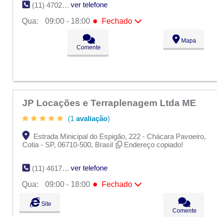
ver telefone
(11) 4702-7426
●
Qua:
09:00 - 18:00
Fechado
Seg:
09:00 - 18:00
Mapa
Ter:
09:00 - 18:00
Comente
●
Qua:
09:00 - 18:00
Fechado
Qui:
09:00 - 18:00
Sex:
09:00 - 18:00
Sáb:
Fechado
Dom:
Fechado
JP Locações e Terraplenagem Ltda ME
(1
avaliação
)
Estrada Minicipal do Espigão, 222 - Chácara Pavoeiro,
Cotia - SP, 06710-500, Brasil
Endereço copiado!
ver telefone
(11) 4617-3417
●
Qua:
09:00 - 18:00
Fechado
Seg:
09:00 - 18:00
Site
Ter:
09:00 - 18:00
Comente
●
Qua:
09:00 - 18:00
Fechado