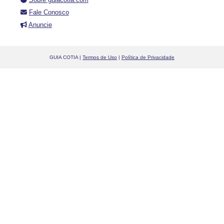
Fale Conosco
Anuncie
GUIA COTIA |
Termos de Uso
|
Política de Privacidade