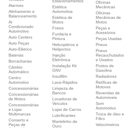
Estacionamentos
Oficinas
Alarmes
Estética
Mecânicas
Alinhamento e
Automotiva
Oficinas
Balanceamento
Estética de
Mecânicas de
Ar
Motos
Motos
Condicionado
Freios
Peças e
Automotivo
Acessórios
Funilaria e
Auto Centers
Pintura
Peças Usadas
Auto Peças
Helicoptéros e
Pneus
Auto-Elétrico
Heliportos
Pneus
Baterias
Injeção
Recauchutados
Eletrônica
e Usados
Borracharias
Instalação Kit
Postos de
Câmbio
GNV
Gasolina
Automático
Insulfilm
Radiadores
Centro
Automotivo
Lava-Rápidos
Retíficas de
Motores
Concessionárias
Limpeza de
Bancos
Revendas de
Concessionárias
Automóveis
de Motos
Locadoras de
Veículos
Som
Concessionárias
Automotivo
e Lojas
Lojas de Carros
Multimarcas
Troca de óleo e
Lubrificantes
Filtro
Conserto e
Martelinho de
Peças de
Velocímetros
Ouro