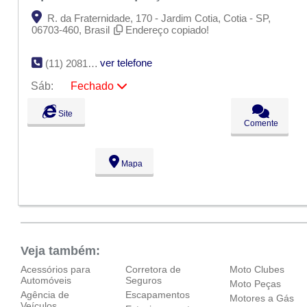
R. da Fraternidade, 170 - Jardim Cotia, Cotia - SP,
06703-460, Brasil
Endereço copiado!
ver telefone
(11) 2081-1033
Sáb:
Fechado
Seg:
09:00 - 18:00
Site
Ter:
09:00 - 18:00
Comente
Qua:
09:00 - 18:00
Qui:
09:00 - 18:00
Sex:
09:00 - 18:00
Mapa
Sáb:
Fechado
Dom:
Fechado
Veja também:
Acessórios para
Corretora de
Moto Clubes
Automóveis
Seguros
Moto Peças
Agência de
Escapamentos
Motores a Gás
Veículos