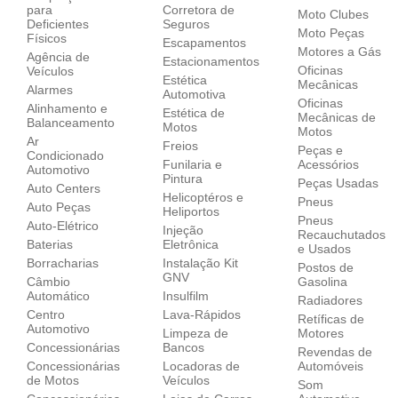
para
Corretora de
Moto Clubes
Deficientes
Seguros
Moto Peças
Físicos
Escapamentos
Motores a Gás
Agência de
Estacionamentos
Oficinas
Veículos
Estética
Mecânicas
Alarmes
Automotiva
Oficinas
Alinhamento e
Estética de
Mecânicas de
Balanceamento
Motos
Motos
Ar
Freios
Peças e
Condicionado
Funilaria e
Acessórios
Automotivo
Pintura
Peças Usadas
Auto Centers
Helicoptéros e
Pneus
Auto Peças
Heliportos
Pneus
Auto-Elétrico
Injeção
Recauchutados
Baterias
Eletrônica
e Usados
Borracharias
Instalação Kit
Postos de
GNV
Câmbio
Gasolina
Automático
Insulfilm
Radiadores
Centro
Lava-Rápidos
Retíficas de
Automotivo
Limpeza de
Motores
Concessionárias
Bancos
Revendas de
Concessionárias
Locadoras de
Automóveis
de Motos
Veículos
Som