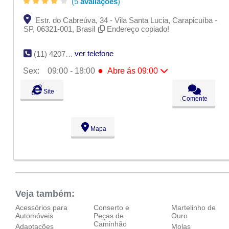
(5
avaliações
)
Estr. do Cabreúva, 34 - Vila Santa Lucia, Carapicuíba -
SP, 06321-001, Brasil
Endereço copiado!
ver telefone
(11) 4207-9057
●
Sex:
09:00 - 18:00
Abre ás 09:00
Seg:
09:00 - 18:00
Site
Ter:
09:00 - 18:00
Comente
Qua:
09:00 - 18:00
Qui:
09:00 - 18:00
●
Sex:
09:00 - 18:00
Abre ás 09:00
Mapa
Sáb:
Fechado
Dom:
Fechado
Veja também:
Acessórios para
Conserto e
Martelinho de
Automóveis
Peças de
Ouro
Caminhão
Adaptações
Molas