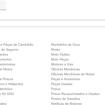
 e Peças de Caminhão
Martelinho de Ouro
a de Seguros
Molas
entos
Moto Clubes
amentos
Moto Peças
Automotiva
Motores a Gás
de Motos
Oficinas Mecânicas
Oficinas Mecânicas de Motos
 e Pintura
Peças e Acessórios
ros e Heliportos
Peças Usadas
letrônica
Pneus
o Kit GNV
Pneus Recauchutados e Usados
Postos de Gasolina
idos
Retíficas de Motores