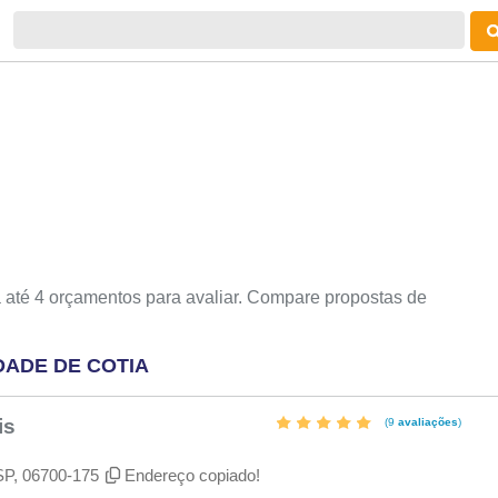
 até 4 orçamentos para avaliar. Compare propostas de
DADE DE COTIA
is
(9
avaliações
)
 SP, 06700-175
Endereço copiado!