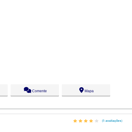
Comente
Mapa
(5
avaliações
)