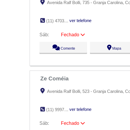
Avenida Ralf Bolli, 735 - Granja Carolina, Co
ver telefone
(11) 4703-5641
Sáb:
Fechado
Seg:
09:00 - 18:00
Comente
Mapa
Ter:
09:00 - 18:00
Qua:
09:00 - 18:00
Qui:
09:00 - 18:00
Sex:
09:00 - 18:00
Sáb:
Fechado
Dom:
Fechado
Ze Coméia
Avenida Ralf Bolli, 523 - Granja Carolina, Co
ver telefone
(11) 99972-7459
Sáb:
Fechado