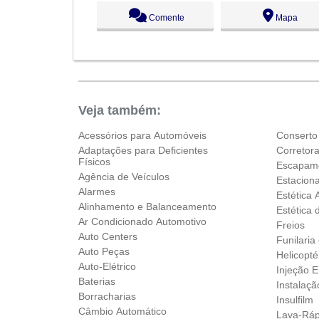
Seg:
09:00 - 18:00
Comente
Mapa
Ter:
09:00 - 18:00
Qua:
09:00 - 18:00
Qui:
09:00 - 18:00
Sex:
09:00 - 18:00
Sáb:
Fechado
Dom:
Fechado
Veja também:
Acessórios para Automóveis
Conserto
Adaptações para Deficientes
Corretor
Físicos
Escapam
Agência de Veículos
Estacion
Alarmes
Estética 
Alinhamento e Balanceamento
Estética 
Ar Condicionado Automotivo
Freios
Auto Centers
Funilaria
Auto Peças
Helicopté
Auto-Elétrico
Injeção E
Baterias
Instalaçã
Borracharias
Insulfilm
Câmbio Automático
Lava-Ráp