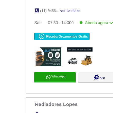
ver telefone
(11) 9466-83228
Sáb:
07:30 - 14:000
Aberto
agora
Seg:
07:30 - 18:00
Ter:
07:30 - 18:00
Receba Orçamentos Grátis
Qua:
07:30 - 18:00
Qui:
07:30 - 18:00
Sex:
07:30 - 18:00
Sáb:
07:30 - 14:000
Aberto
agora
Dom:
Fechado
WhatsApp
Site
Radiadores Lopes