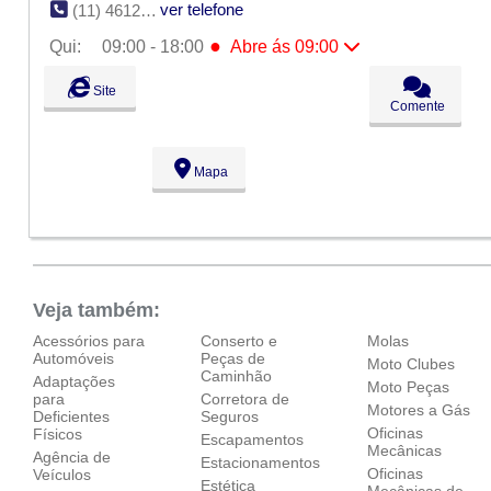
ver telefone
(11) 4612-8330
●
Qui:
09:00 - 18:00
Abre ás 09:00
Seg:
09:00 - 18:00
Site
Ter:
09:00 - 18:00
Comente
Qua:
09:00 - 18:00
●
Qui:
09:00 - 18:00
Abre ás 09:00
Sex:
09:00 - 18:00
Mapa
Sáb:
Fechado
Dom:
Fechado
Veja também:
Acessórios para
Conserto e
Molas
Automóveis
Peças de
Moto Clubes
Caminhão
Adaptações
Moto Peças
para
Corretora de
Motores a Gás
Deficientes
Seguros
Oficinas
Físicos
Escapamentos
Mecânicas
Agência de
Estacionamentos
Oficinas
Veículos
Estética
Mecânicas de