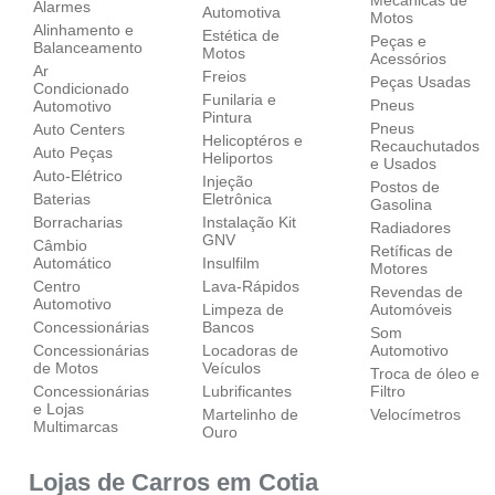
Alarmes
Automotiva
Motos
Alinhamento e
Estética de
Peças e
Balanceamento
Motos
Acessórios
Ar
Freios
Peças Usadas
Condicionado
Funilaria e
Pneus
Automotivo
Pintura
Pneus
Auto Centers
Helicoptéros e
Recauchutados
Auto Peças
Heliportos
e Usados
Auto-Elétrico
Injeção
Postos de
Baterias
Eletrônica
Gasolina
Borracharias
Instalação Kit
Radiadores
GNV
Câmbio
Retíficas de
Automático
Insulfilm
Motores
Centro
Lava-Rápidos
Revendas de
Automotivo
Limpeza de
Automóveis
Concessionárias
Bancos
Som
Concessionárias
Locadoras de
Automotivo
de Motos
Veículos
Troca de óleo e
Concessionárias
Lubrificantes
Filtro
e Lojas
Martelinho de
Velocímetros
Multimarcas
Ouro
Lojas de Carros em Cotia