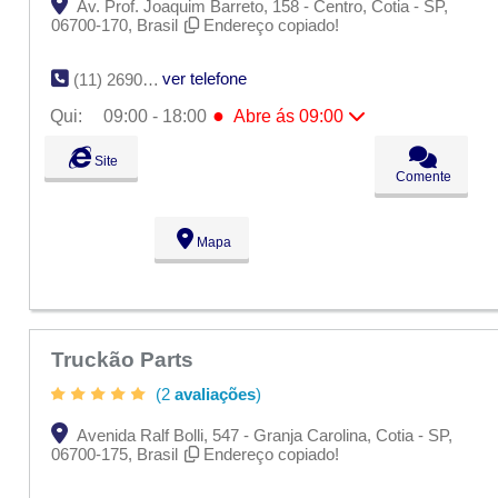
Av. Prof. Joaquim Barreto, 158 - Centro, Cotia - SP,
06700-170, Brasil
Endereço copiado!
ver telefone
(11) 2690-4126
●
Qui:
09:00 - 18:00
Abre ás 09:00
Seg:
09:00 - 18:00
Site
Ter:
09:00 - 18:00
Comente
Qua:
09:00 - 18:00
●
Qui:
09:00 - 18:00
Abre ás 09:00
Sex:
09:00 - 18:00
Mapa
Sáb:
Fechado
Dom:
Fechado
Truckão Parts
(2
avaliações
)
Avenida Ralf Bolli, 547 - Granja Carolina, Cotia - SP,
06700-175, Brasil
Endereço copiado!