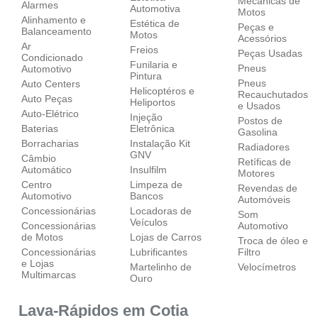
Mecânicas de
Alarmes
Automotiva
Motos
Alinhamento e
Estética de
Peças e
Balanceamento
Motos
Acessórios
Ar
Freios
Peças Usadas
Condicionado
Funilaria e
Pneus
Automotivo
Pintura
Pneus
Auto Centers
Helicoptéros e
Recauchutados
Auto Peças
Heliportos
e Usados
Auto-Elétrico
Injeção
Postos de
Baterias
Eletrônica
Gasolina
Borracharias
Instalação Kit
Radiadores
GNV
Câmbio
Retíficas de
Automático
Insulfilm
Motores
Centro
Limpeza de
Revendas de
Automotivo
Bancos
Automóveis
Concessionárias
Locadoras de
Som
Veículos
Concessionárias
Automotivo
de Motos
Lojas de Carros
Troca de óleo e
Concessionárias
Lubrificantes
Filtro
e Lojas
Martelinho de
Velocímetros
Multimarcas
Ouro
Lava-Rápidos em Cotia