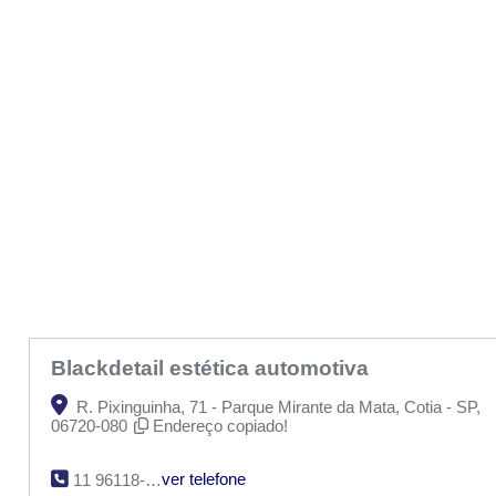
Blackdetail estética automotiva
R. Pixinguinha, 71 - Parque Mirante da Mata, Cotia - SP,
06720-080
Endereço copiado!
ver telefone
11 96118-1334