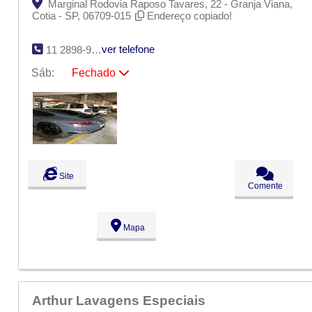
Marginal Rodovia Raposo Tavares, 22 - Granja Viana,
Cotia - SP, 06709-015
Endereço copiado!
ver telefone
11 2898-9656
Sáb:
Fechado
Seg:
09:00 - 18:00
Ter:
09:00 - 18:00
Qua:
09:00 - 18:00
Qui:
09:00 - 18:00
Sex:
09:00 - 18:00
Sáb:
Fechado
Dom:
Fechado
Site
Comente
Mapa
Arthur Lavagens Especiais