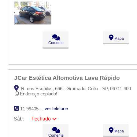
Seg:
09:00 - 18:00
Ter:
09:00 - 18:00
Qua:
09:00 - 18:00
Qui:
09:00 - 18:00
Sex:
09:00 - 18:00
Sáb:
Fechado
Dom:
Fechado
Mapa
Comente
JCar Estética Altomotiva Lava Rápido
R. dos Esquilos, 666 - Gramado, Cotia - SP, 06711-400
Endereço copiado!
ver telefone
11 99405-2871
Sáb:
Fechado
Seg:
09:00 - 18:00
Mapa
Ter:
09:00 - 18:00
Comente