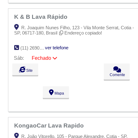
K & B Lava Rápido
R. Joaquim Nunes Filho, 123 - Vila Monte Serrat, Cotia -
SP, 06717-180, Brasil
Endereço copiado!
ver telefone
(11) 2690-3615
Sáb:
Fechado
Seg:
09:00 - 18:00
Site
Ter:
09:00 - 18:00
Comente
Qua:
09:00 - 18:00
Qui:
09:00 - 18:00
Sex:
09:00 - 18:00
Mapa
Sáb:
Fechado
Dom:
Fechado
KongaoCar Lava Rapido
R. João Vitorello, 105 - Parque Alexandre, Cotia - SP,