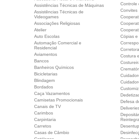
Controle
Assistências Técnicas de Máquinas
Convites
Assistências Técnicas de
Videogames
Cooperat
Associações Religiosas
Cooperat
Atelier
Cooperat
Auto Escolas
Cópias e
Automação Comercial e
Correspo
Residencial
Corretor
Aviamentos
Costura 
Bancos
Costureir
Banheiros Químicos
Crematór
Bicicletarias
Cuidador
Blindagem
Cuidador
Bordados
Customiz
Caça Vazamentos
Dedetiza
Camisetas Promocionais
Defesa d
Canais de TV
Deliverie
Carimbos
Depositár
Carpintaria
Reintegr
Carretos
Desentup
Casas de Câmbio
Desinfec
Catálogos
Despach