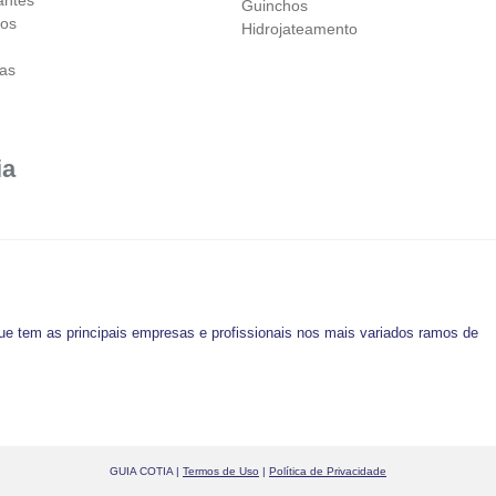
Guinchos
vos
Hidrojateamento
as
ia
ue tem as principais empresas e profissionais nos mais variados ramos de
GUIA COTIA |
Termos de Uso
|
Política de Privacidade