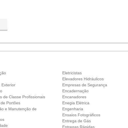
ação
Eletricistas
g
Elevadores Hidráulicos
 Exterior
Empresas de Segurança
ão
Encadernação
 de Classe Profissionais
Encanadores
 de Portões
Enegia Elétrica
ão e Manutenção de
Engenharia
Ensaios Fotográficos
dos
Entrega de Gás
idade
Entregas Rápidas