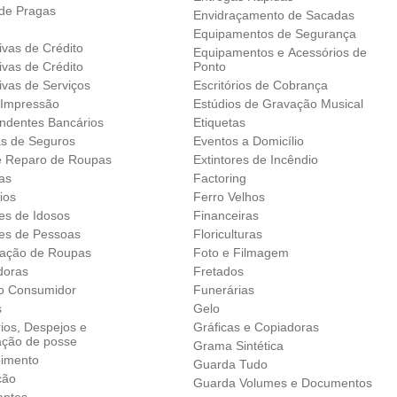
 de Pragas
Envidraçamento de Sacadas
Equipamentos de Segurança
ivas de Crédito
Equipamentos e Acessórios de
ivas de Crédito
Ponto
ivas de Serviços
Escritórios de Cobrança
 Impressão
Estúdios de Gravação Musical
ndentes Bancários
Etiquetas
as de Seguros
Eventos a Domicílio
e Reparo de Roupas
Extintores de Incêndio
as
Factoring
ios
Ferro Velhos
es de Idosos
Financeiras
es de Pessoas
Floriculturas
ação de Roupas
Foto e Filmagem
doras
Fretados
o Consumidor
Funerárias
s
Gelo
ios, Despejos e
Gráficas e Copiadoras
ação de posse
Grama Sintética
imento
Guarda Tudo
ção
Guarda Volumes e Documentos
antes