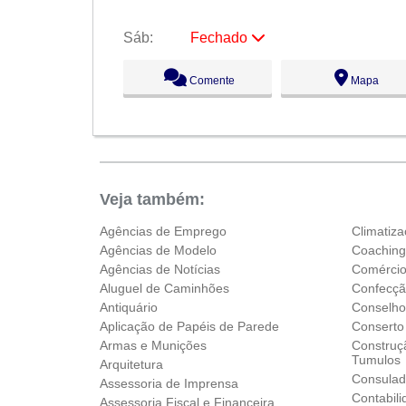
Sáb:
Fechado
Seg:
09:00 - 18:00
Comente
Mapa
Ter:
09:00 - 18:00
Qua:
09:00 - 18:00
Qui:
09:00 - 18:00
Sex:
09:00 - 18:00
Sáb:
Fechado
Dom:
Fechado
Veja também:
Agências de Emprego
Climatiz
Agências de Modelo
Coachin
Agências de Notícias
Comércio
Aluguel de Caminhões
Confecç
Antiquário
Conselhos
Aplicação de Papéis de Parede
Conserto
Armas e Munições
Construç
Tumulos
Arquitetura
Consula
Assessoria de Imprensa
Contabil
Assessoria Fiscal e Financeira