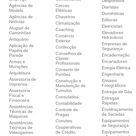
Desportivos
Agências de
Cercas
Diaristas
Modelo
Elétricas
Domésticas
Agências de
Chaveiros
Editoras
Notícias
Climatização
Eletricistas
Aluguel de
Coaching
Elevadores
Caminhões
Comércio
Hidráulicos
Antiquário
Exterior
Empresas de
Aplicação de
Confecção
Segurança
Papéis de
Conselhos de
Encadernação
Parede
Classe
Encanadores
Armas e
Profissionais
Munições
Enegia Elétrica
Conserto de
Arquitetura
Engenharia
Portões
Assessoria de
Ensaios
Construção e
Imprensa
Fotográficos
Manutenção de
Assessoria
Tumulos
Entrega de Gás
Fiscal e
Consulados
Entregas
Financeira
Rápidas
Contabilidade
Assistências
Envidraçamento
Controle de
Técnicas de
de Sacadas
Pragas
Máquinas
Equipamentos
Convites
Assistências
de Segurança
Cooperativas
Técnicas de
Equipamentos
de Crédito
Videogames