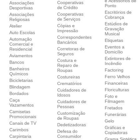
e Acessórios de
Cooperativas
Associações
Ponto
de Crédito
Desportivas
Escritórios de
Cooperativas
Associações
Cobrança
de Serviços
Religiosas
Estúdios de
Cópias e
Atelier
Gravação
Impressão
Auto Escolas
Musical
Correspondentes
Automação
Etiquetas
Bancários
Comercial e
Eventos a
Corretoras de
Residencial
Domicílio
Seguros
Aviamentos
Extintores de
Costura e
Bancos
Incêndio
Reparo de
Banheiros
Factoring
Roupas
Químicos
Ferro Velhos
Costureiras
Bicicletarias
Financeiras
Crematórios
Blindagem
Floriculturas
Cuidadores de
Bordados
Idosos
Foto e
Caça
Filmagem
Cuidadores de
Vazamentos
Pessoas
Fretados
Camisetas
Customização
Funerárias
Promocionais
de Roupas
Gelo
Canais de TV
Dedetizadoras
Gráficas e
Carimbos
Defesa do
Copiadoras
Carpintaria
Consumidor
Grama Sintética