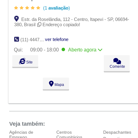
(1
avaliação
)
Estr. da Roselândia, 112 - Centro, Itapevi - SP, 06694-
380, Brasil
Endereço copiado!
ver telefone
(11) 4447-6000
Qui:
09:00 - 18:00
Aberto
agora
Seg:
09:00 - 18:00
Site
Ter:
09:00 - 18:00
Comente
Qua:
09:00 - 18:00
Qui:
09:00 - 18:00
Aberto
agora
Sex:
09:00 - 18:00
Mapa
Sáb:
Fechado
Dom:
Fechado
Veja também:
Agências de
Centros
Despachantes
Emprego
Comunitários