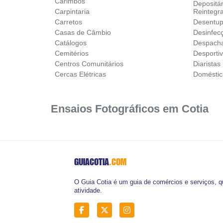
Carimbos
Depositár
Carpintaria
Reintegr
Carretos
Desentup
Casas de Câmbio
Desinfec
Catálogos
Despach
Cemitérios
Desporti
Centros Comunitários
Diaristas
Cercas Elétricas
Doméstic
Ensaios Fotográficos em Cotia
GUIACOTIA
.COM
O Guia Cotia é um guia de comércios e serviços, q
atividade.