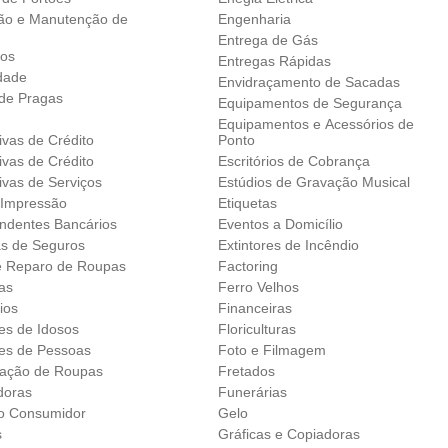
ão e Manutenção de
Engenharia
Entrega de Gás
dos
Entregas Rápidas
idade
Envidraçamento de Sacadas
 de Pragas
Equipamentos de Segurança
Equipamentos e Acessórios de
ivas de Crédito
Ponto
ivas de Crédito
Escritórios de Cobrança
ivas de Serviços
Estúdios de Gravação Musical
 Impressão
Etiquetas
ndentes Bancários
Eventos a Domicílio
as de Seguros
Extintores de Incêndio
e Reparo de Roupas
Factoring
as
Ferro Velhos
ios
Financeiras
es de Idosos
Floriculturas
es de Pessoas
Foto e Filmagem
ação de Roupas
Fretados
doras
Funerárias
o Consumidor
Gelo
s
Gráficas e Copiadoras