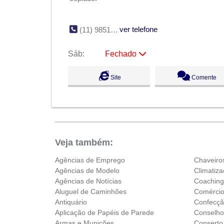
ver telefone
(11) 98519-4929
Sáb:
Fechado
Seg:
09:00 - 18:00
Site
Comente
Ter:
09:00 - 18:00
Qua:
09:00 - 18:00
Qui:
09:00 - 18:00
Sex:
09:00 - 18:00
Sáb:
Fechado
Dom:
Fechado
Veja também:
Agências de Emprego
Chaveiro
Agências de Modelo
Climatiz
Agências de Notícias
Coachin
Aluguel de Caminhões
Comércio
Antiquário
Confecç
Aplicação de Papéis de Parede
Conselhos
Armas e Munições
Conserto