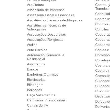
Arquitetura
Construç
Tumulos
Assessoria de Imprensa
Consula
Assessoria Fiscal e Financeira
Contabil
Assistências Técnicas de Máquinas
Controle
Assistências Técnicas de
Videogames
Convites
Associações Desportivas
Cooperat
Associações Religiosas
Cooperat
Atelier
Cooperat
Auto Escolas
Cópias e
Automação Comercial e
Correspo
Residencial
Corretor
Aviamentos
Costura 
Bancos
Costureir
Banheiros Químicos
Crematór
Bicicletarias
Cuidador
Blindagem
Cuidador
Bordados
Customiz
Caça Vazamentos
Dedetiza
Camisetas Promocionais
Defesa d
Canais de TV
Deliverie