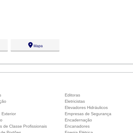
Mapa
s
Editoras
ação
Eletricistas
g
Elevadores Hidráulicos
 Exterior
Empresas de Segurança
ão
Encadernação
 de Classe Profissionais
Encanadores
 de Portões
Enegia Elétrica