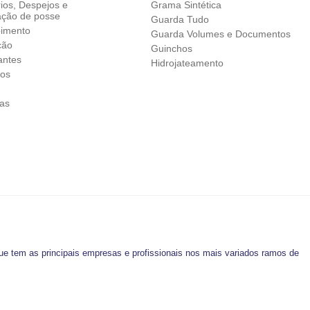
ios, Despejos e
Grama Sintética
ação de posse
Guarda Tudo
imento
Guarda Volumes e Documentos
ção
Guinchos
antes
Hidrojateamento
vos
as
ue tem as principais empresas e profissionais nos mais variados ramos de