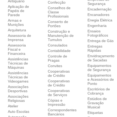
Antiquário
Confecção
Segurança
Aplicação de
Conselhos de
Encadernação
Papéis de
Classe
Encanadores
Parede
Profissionais
Enegia Elétrica
Armas e
Conserto de
Munições
Engenharia
Portões
Arquitetura
Ensaios
Construção e
Fotográficos
Assessoria de
Manutenção de
Imprensa
Tumulos
Entrega de Gás
Assessoria
Consulados
Entregas
Fiscal e
Rápidas
Contabilidade
Financeira
Envidraçamento
Controle de
Assistências
de Sacadas
Pragas
Técnicas de
Equipamentos
Convites
Máquinas
de Segurança
Cooperativas
Assistências
Equipamentos
de Crédito
Técnicas de
e Acessórios de
Cooperativas
Videogames
Ponto
de Crédito
Associações
Escritórios de
Cooperativas
Desportivas
Cobrança
de Serviços
Associações
Estúdios de
Cópias e
Religiosas
Gravação
Impressão
Atelier
Musical
Correspondentes
Auto Escolas
Etiquetas
Bancários