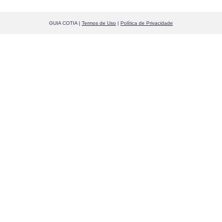
GUIA COTIA |
Termos de Uso
|
Política de Privacidade