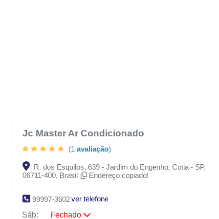
Jc Master Ar Condicionado
(1
avaliação
)
R. dos Esquilos, 639 - Jardim do Engenho, Cotia - SP,
06711-400, Brasil
Endereço copiado!
ver telefone
99997-3602
Sáb:
Fechado