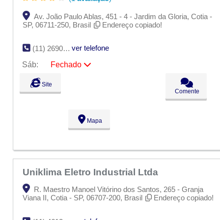
Av. João Paulo Ablas, 451 - 4 - Jardim da Gloria, Cotia -
SP, 06711-250, Brasil
Endereço copiado!
ver telefone
(11) 2690-1770
Sáb:
Fechado
Seg:
09:00 - 18:00
Site
Ter:
09:00 - 18:00
Comente
Qua:
09:00 - 18:00
Qui:
09:00 - 18:00
Sex:
09:00 - 18:00
Mapa
Sáb:
Fechado
Dom:
Fechado
Uniklima Eletro Industrial Ltda
R. Maestro Manoel Vitórino dos Santos, 265 - Granja
Viana II, Cotia - SP, 06707-200, Brasil
Endereço copiado!