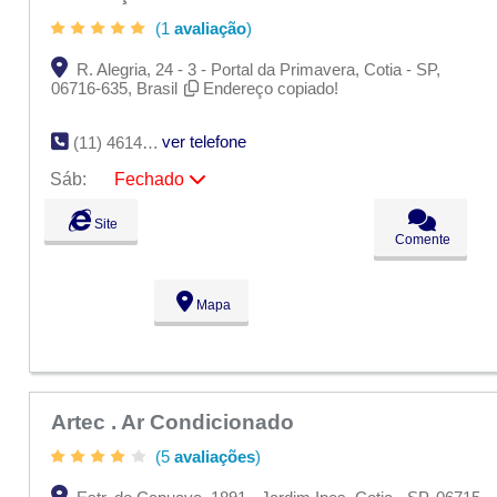
(1
avaliação
)
R. Alegria, 24 - 3 - Portal da Primavera, Cotia - SP,
06716-635, Brasil
Endereço copiado!
ver telefone
(11) 4614-8056
Sáb:
Fechado
Seg:
09:00 - 18:00
Site
Ter:
09:00 - 18:00
Comente
Qua:
09:00 - 18:00
Qui:
09:00 - 18:00
Sex:
09:00 - 18:00
Mapa
Sáb:
Fechado
Dom:
Fechado
Artec . Ar Condicionado
(5
avaliações
)