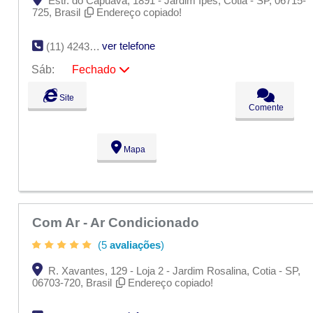
Estr. do Capuava, 1891 - Jardim Ipes, Cotia - SP, 06715-
725, Brasil
Endereço copiado!
ver telefone
(11) 4243-8101
Sáb:
Fechado
Seg:
09:00 - 18:00
Site
Ter:
09:00 - 18:00
Comente
Qua:
09:00 - 18:00
Qui:
09:00 - 18:00
Sex:
09:00 - 18:00
Mapa
Sáb:
Fechado
Dom:
Fechado
Com Ar - Ar Condicionado
(5
avaliações
)
R. Xavantes, 129 - Loja 2 - Jardim Rosalina, Cotia - SP,
06703-720, Brasil
Endereço copiado!