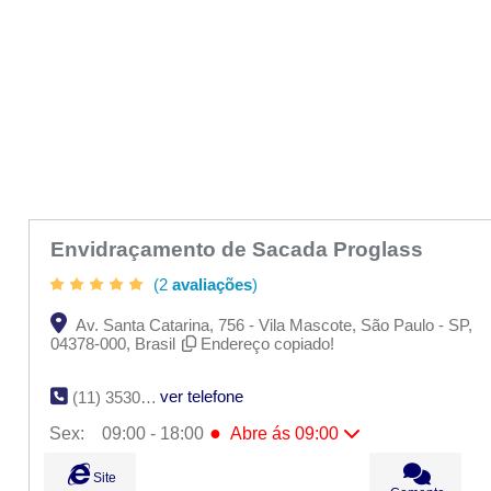
Envidraçamento de Sacada Proglass
(2
avaliações
)
Av. Santa Catarina, 756 - Vila Mascote, São Paulo - SP,
04378-000, Brasil
Endereço copiado!
ver telefone
(11) 3530-5500
●
Sex:
09:00 - 18:00
Abre ás 09:00
Seg:
09:00 - 18:00
Site
Ter:
09:00 - 18:00