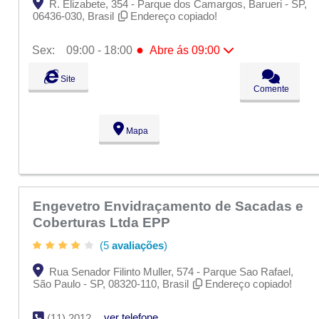
R. Elizabete, 354 - Parque dos Camargos, Barueri - SP,
06436-030, Brasil
Endereço copiado!
●
Sex:
09:00 - 18:00
Abre ás 09:00
Seg:
09:00 - 18:00
Site
Ter:
09:00 - 18:00
Comente
Qua:
09:00 - 18:00
Qui:
09:00 - 18:00
●
Sex:
09:00 - 18:00
Abre ás 09:00
Mapa
Sáb:
Fechado
Dom:
Fechado
Engevetro Envidraçamento de Sacadas e
Coberturas Ltda EPP
(5
avaliações
)
Rua Senador Filinto Muller, 574 - Parque Sao Rafael,
São Paulo - SP, 08320-110, Brasil
Endereço copiado!
ver telefone
(11) 2012-8066