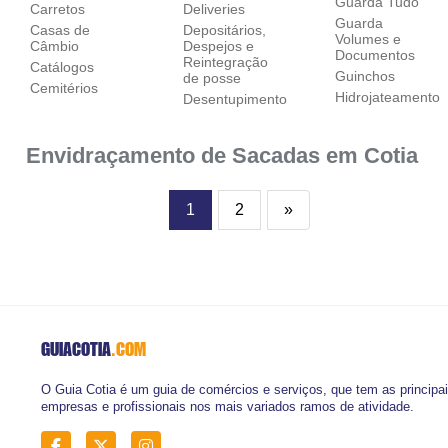
Guarda Tudo
Carretos
Deliveries
Guarda
Casas de
Depositários,
Volumes e
Câmbio
Despejos e
Documentos
Reintegração
Catálogos
Guinchos
de posse
Cemitérios
Hidrojateamento
Desentupimento
Envidraçamento de Sacadas em Cotia
1
2
»
GUIACOTIA
.COM
O Guia Cotia é um guia de comércios e serviços, que tem as principa
empresas e profissionais nos mais variados ramos de atividade.