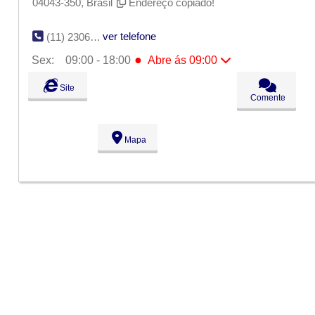
04043-350, Brasil
Endereço copiado!
ver telefone
(11) 2306-1521
●
Sex:
09:00 - 18:00
Abre ás 09:00
Seg:
09:00 - 18:00
Site
Ter:
09:00 - 18:00
Comente
Qua:
09:00 - 18:00
Qui:
09:00 - 18:00
●
Sex:
09:00 - 18:00
Abre ás 09:00
Mapa
Sáb:
Fechado
Dom:
Fechado