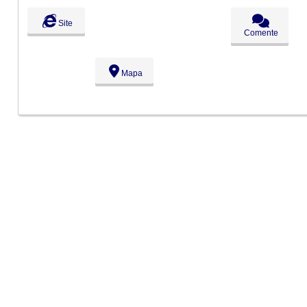
Seg:
09:00 - 18:00
Site
Ter:
09:00 - 18:00
Comente
Qua:
09:00 - 18:00
Qui:
09:00 - 18:00
●
Sex:
09:00 - 18:00
Abre ás 09:00
Mapa
Sáb:
Fechado
Dom:
Fechado