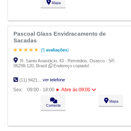
Mapa
Sáb:
Fechado
Dom:
Fechado
Pascoal Glass Envidracamento de
Sacadas
(5
avaliações
)
R. Santo Anastácio, 43 - Remédios, Osasco - SP,
06298-120, Brasil
Endereço copiado!
ver telefone
(11) 94219-9173
●
Sex:
09:00 - 18:00
Abre ás 09:00
Seg:
09:00 - 18:00
Mapa
Ter:
09:00 - 18:00
Comente
Qua:
09:00 - 18:00
Qui:
09:00 - 18:00
●
Sex:
09:00 - 18:00
Abre ás 09:00
Sáb:
Fechado
Dom:
Fechado