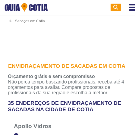
GUIA
COTIA
Serviços em Cotia
ENVIDRAÇAMENTO DE SACADAS EM COTIA
Orçamento grátis e sem compromisso
Não perca tempo buscando profissionais, receba até 4
orçamentos para avaliar. Compare propostas de
profissionais da sua região e escolha a melhor.
35 ENDEREÇOS DE ENVIDRAÇAMENTO DE
SACADAS NA CIDADE DE COTIA
Apollo Vidros