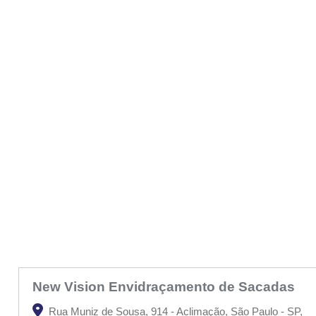
New Vision Envidraçamento de Sacadas
Rua Muniz de Sousa, 914 - Aclimação, São Paulo - SP,