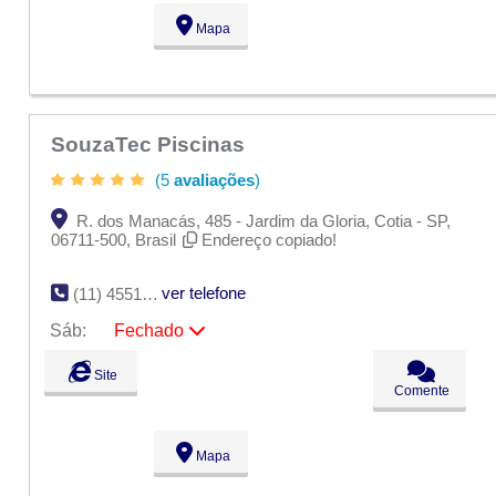
Sex:
09:00 - 18:00
Mapa
Sáb:
Fechado
Dom:
Fechado
SouzaTec Piscinas
(5
avaliações
)
R. dos Manacás, 485 - Jardim da Gloria, Cotia - SP,
06711-500, Brasil
Endereço copiado!
ver telefone
(11) 4551-2447
Sáb:
Fechado
Seg:
09:00 - 18:00
Site
Ter:
09:00 - 18:00
Comente
Qua:
09:00 - 18:00
Qui:
09:00 - 18:00
Sex:
09:00 - 18:00
Mapa
Sáb:
Fechado
Dom:
Fechado