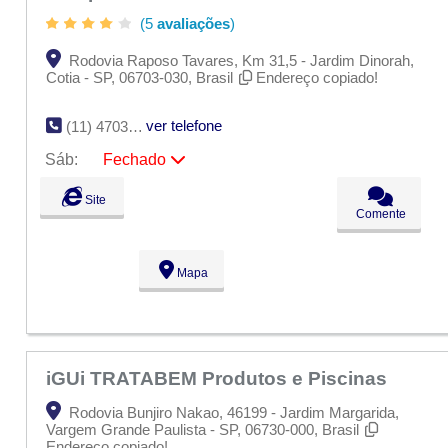
(5
avaliações
)
Rodovia Raposo Tavares, Km 31,5 - Jardim Dinorah,
Cotia - SP, 06703-030, Brasil
Endereço copiado!
ver telefone
(11) 4703-6727
Sáb:
Fechado
Seg:
09:00 - 18:00
Site
Ter:
09:00 - 18:00
Comente
Qua:
09:00 - 18:00
Qui:
09:00 - 18:00
Sex:
09:00 - 18:00
Mapa
Sáb:
Fechado
Dom:
Fechado
iGUi TRATABEM Produtos e Piscinas
Rodovia Bunjiro Nakao, 46199 - Jardim Margarida,
Vargem Grande Paulista - SP, 06730-000, Brasil
Endereço copiado!