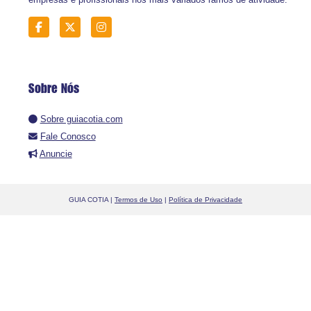
Sobre Nós
Sobre guiacotia.com
Fale Conosco
Anuncie
GUIA COTIA |
Termos de Uso
|
Política de Privacidade