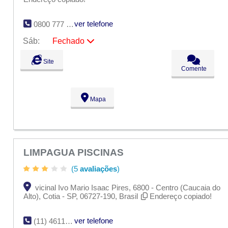
ver telefone
0800 777 4484
Sáb:
Fechado
Seg:
09:00 - 18:00
Site
Ter:
09:00 - 18:00
Comente
Qua:
09:00 - 18:00
Qui:
09:00 - 18:00
Sex:
09:00 - 18:00
Mapa
Sáb:
Fechado
Dom:
Fechado
LIMPAGUA PISCINAS
(5
avaliações
)
vicinal Ivo Mario Isaac Pires, 6800 - Centro (Caucaia do
Alto), Cotia - SP, 06727-190, Brasil
Endereço copiado!
ver telefone
(11) 4611-0434