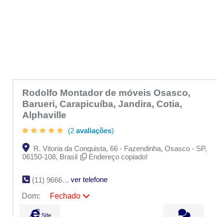
Rodolfo Montador de móveis Osasco,
Barueri, Carapicuíba, Jandira, Cotia,
Alphaville
(2
avaliações
)
R. Vitoria da Conquista, 66 - Fazendinha, Osasco - SP,
06150-108, Brasil
Endereço copiado!
ver telefone
(11) 96669-9979
Dom:
Fechado
Seg:
09:00 - 18:00
Site