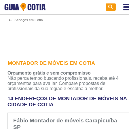
GUIA
COTIA
Serviços em Cotia
MONTADOR DE MÓVEIS EM COTIA
Orçamento grátis e sem compromisso
Não perca tempo buscando profissionais, receba até 4
orçamentos para avaliar. Compare propostas de
profissionais da sua região e escolha a melhor.
14 ENDEREÇOS DE MONTADOR DE MÓVEIS NA
CIDADE DE COTIA
Fábio Montador de móveis Carapicuíba
SP