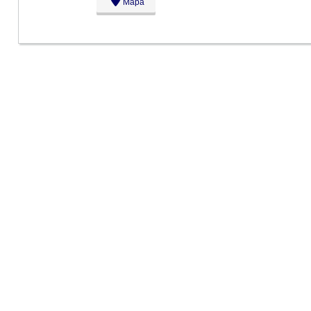
Mapa
Sáb:
Fechado
Dom:
Fechado