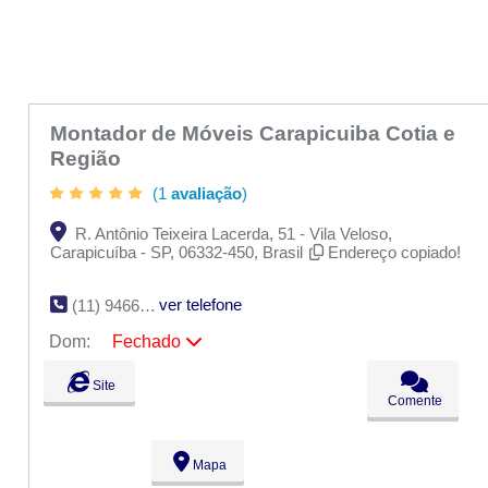
Montador de Móveis Carapicuiba Cotia e
Região
(1
avaliação
)
R. Antônio Teixeira Lacerda, 51 - Vila Veloso,
Carapicuíba - SP, 06332-450, Brasil
Endereço copiado!
ver telefone
(11) 94669-9948
Dom:
Fechado
Seg:
09:00 - 18:00
Site
Ter:
09:00 - 18:00
Comente
Qua:
09:00 - 18:00
Qui:
09:00 - 18:00
Sex:
09:00 - 18:00
Mapa
Sáb:
Fechado
Dom:
Fechado