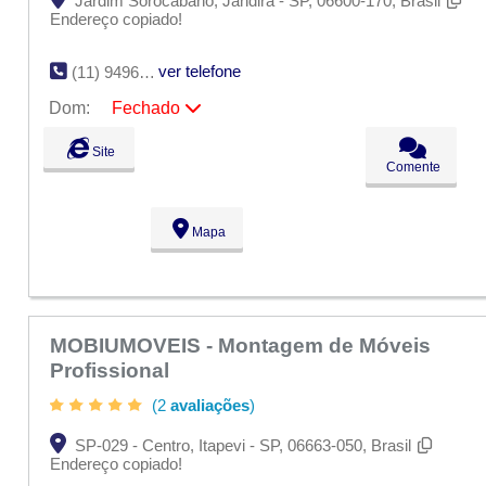
Jardim Sorocabano, Jandira - SP, 06600-170, Brasil
Endereço copiado!
ver telefone
(11) 94969-2758
Dom:
Fechado
Seg:
09:00 - 18:00
Site
Ter:
09:00 - 18:00
Comente
Qua:
09:00 - 18:00
Qui:
09:00 - 18:00
Sex:
09:00 - 18:00
Mapa
Sáb:
Fechado
Dom:
Fechado
MOBIUMOVEIS - Montagem de Móveis
Profissional
(2
avaliações
)
SP-029 - Centro, Itapevi - SP, 06663-050, Brasil
Endereço copiado!