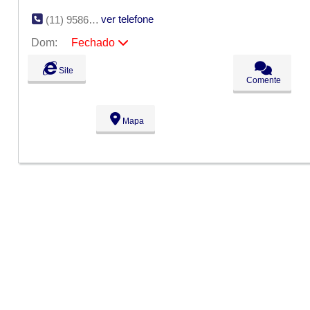
ver telefone
(11) 95866-6330
Dom:
Fechado
Seg:
09:00 - 18:00
Site
Ter:
09:00 - 18:00
Comente
Qua:
09:00 - 18:00
Qui:
09:00 - 18:00
Sex:
09:00 - 18:00
Mapa
Sáb:
Fechado
Dom:
Fechado