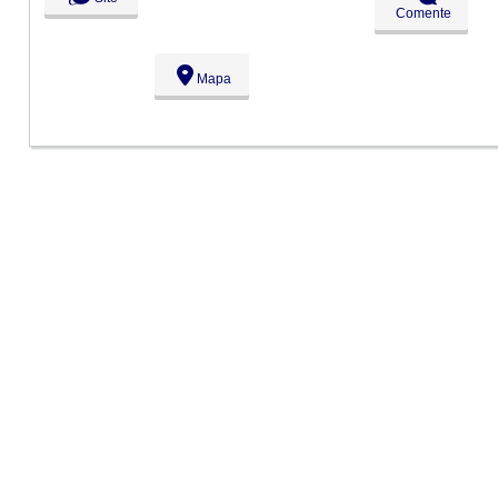
Ter:
09:00 - 18:00
Comente
Qua:
09:00 - 18:00
Qui:
09:00 - 18:00
Sex:
09:00 - 18:00
Mapa
Sáb:
Fechado
Dom:
Fechado