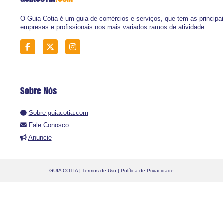
O Guia Cotia é um guia de comércios e serviços, que tem as principa
empresas e profissionais nos mais variados ramos de atividade.
Sobre Nós
Sobre guiacotia.com
Fale Conosco
Anuncie
GUIA COTIA |
Termos de Uso
|
Política de Privacidade