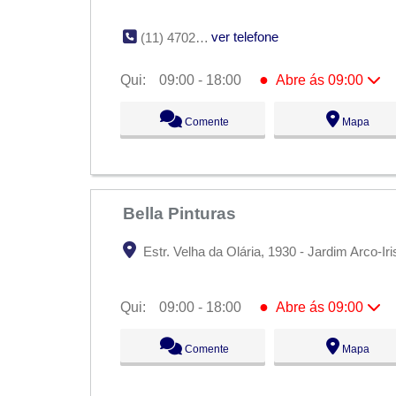
ver telefone
(11) 4702-3663
●
Qui:
09:00 - 18:00
Abre ás 09:00
Seg:
09:00 - 18:00
Comente
Mapa
Ter:
09:00 - 18:00
Qua:
09:00 - 18:00
●
Qui:
09:00 - 18:00
Abre ás 09:00
Sex:
09:00 - 18:00
Sáb:
Fechado
Dom:
Fechado
Bella Pinturas
Estr. Velha da Olária, 1930 - Jardim Arco-Iri
●
Qui:
09:00 - 18:00
Abre ás 09:00
Seg:
09:00 - 18:00
Comente
Mapa
Ter:
09:00 - 18:00
Qua:
09:00 - 18:00
●
Qui:
09:00 - 18:00
Abre ás 09:00