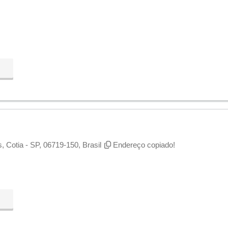
s, Cotia - SP, 06719-150, Brasil
Endereço copiado!