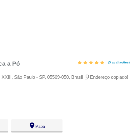
ica a Pó
(5
avaliações
)
XXIII, São Paulo - SP, 05569-050, Brasil
Endereço copiado!
Mapa