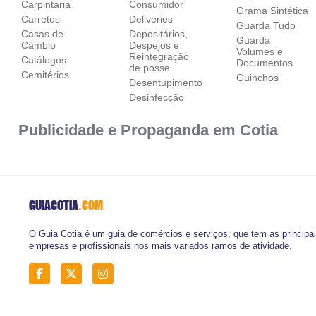
Carpintaria
Consumidor
Grama Sintética
Carretos
Deliveries
Guarda Tudo
Casas de
Depositários,
Guarda
Câmbio
Despejos e
Volumes e
Reintegração
Catálogos
Documentos
de posse
Cemitérios
Guinchos
Desentupimento
Desinfecção
Publicidade e Propaganda em Cotia
GUIACOTIA
.COM
O Guia Cotia é um guia de comércios e serviços, que tem as principa
empresas e profissionais nos mais variados ramos de atividade.