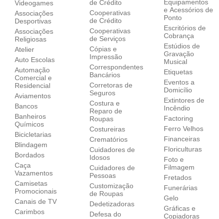
Equipamentos
de Crédito
Videogames
e Acessórios de
Cooperativas
Associações
Ponto
de Crédito
Desportivas
Escritórios de
Cooperativas
Associações
Cobrança
de Serviços
Religiosas
Estúdios de
Cópias e
Atelier
Gravação
Impressão
Auto Escolas
Musical
Correspondentes
Automação
Etiquetas
Bancários
Comercial e
Eventos a
Corretoras de
Residencial
Domicílio
Seguros
Aviamentos
Extintores de
Costura e
Bancos
Incêndio
Reparo de
Banheiros
Factoring
Roupas
Químicos
Ferro Velhos
Costureiras
Bicicletarias
Financeiras
Crematórios
Blindagem
Floriculturas
Cuidadores de
Bordados
Idosos
Foto e
Caça
Filmagem
Cuidadores de
Vazamentos
Pessoas
Fretados
Camisetas
Customização
Funerárias
Promocionais
de Roupas
Gelo
Canais de TV
Dedetizadoras
Gráficas e
Carimbos
Defesa do
Copiadoras