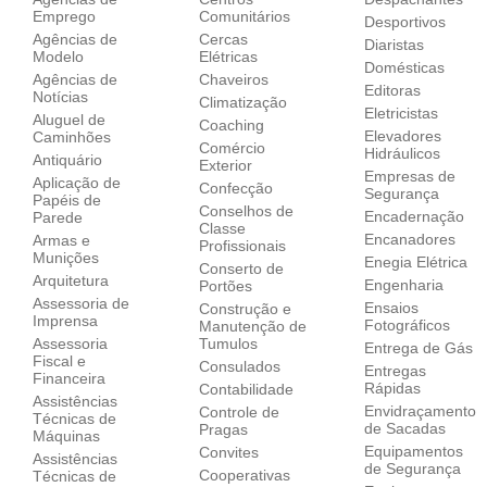
Emprego
Comunitários
Desportivos
Agências de
Cercas
Diaristas
Modelo
Elétricas
Domésticas
Agências de
Chaveiros
Editoras
Notícias
Climatização
Eletricistas
Aluguel de
Coaching
Elevadores
Caminhões
Comércio
Hidráulicos
Antiquário
Exterior
Empresas de
Aplicação de
Confecção
Segurança
Papéis de
Conselhos de
Encadernação
Parede
Classe
Encanadores
Armas e
Profissionais
Munições
Enegia Elétrica
Conserto de
Arquitetura
Engenharia
Portões
Assessoria de
Ensaios
Construção e
Imprensa
Fotográficos
Manutenção de
Assessoria
Tumulos
Entrega de Gás
Fiscal e
Consulados
Entregas
Financeira
Rápidas
Contabilidade
Assistências
Envidraçamento
Controle de
Técnicas de
de Sacadas
Pragas
Máquinas
Equipamentos
Convites
Assistências
de Segurança
Cooperativas
Técnicas de