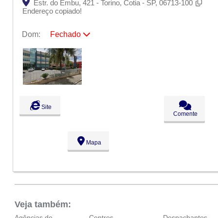
Estr. do Embu, 421 - Torino, Cotia - SP, 06713-100
Endereço copiado!
Dom:
Fechado
Seg:
09:00 - 18:00
Ter:
09:00 - 18:00
Qua:
09:00 - 18:00
Qui:
09:00 - 18:00
Sex:
09:00 - 18:00
Sáb:
Fechado
Dom:
Fechado
Site
Comente
Mapa
Veja também:
Agências de
Centros
Despachantes