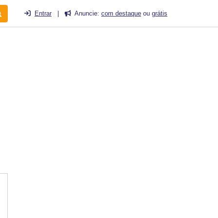
Entrar
|
Anuncie:
com destaque
ou
grátis