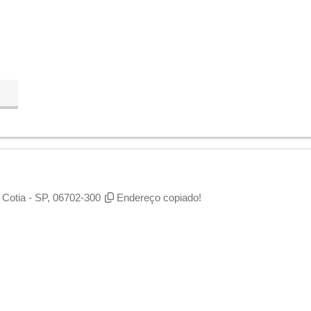
, Cotia - SP, 06702-300
Endereço copiado!