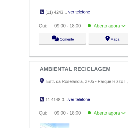
ver telefone
(11) 4243-3278
Qui:
09:00 - 18:00
Aberto
agora
Seg:
09:00 - 18:00
Comente
Mapa
Ter:
09:00 - 18:00
Qua:
09:00 - 18:00
Qui:
09:00 - 18:00
Aberto
agora
Sex:
09:00 - 18:00
Sáb:
Fechado
Dom:
Fechado
AMBIENTAL RECICLAGEM
Estr. da Roselândia, 2705 - Parque Rizzo II
ver telefone
11 4148-0558
Qui:
09:00 - 18:00
Aberto
agora
Seg:
09:00 - 18:00
Ter:
09:00 - 18:00