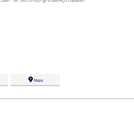
Cotia - SP, 06719-320
Endereço copiado!
Mapa