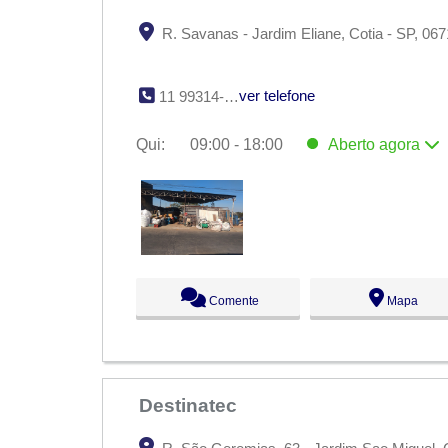
R. Savanas - Jardim Eliane, Cotia - SP, 06
ver telefone
11 99314-6408
Qui:
09:00 - 18:00
Aberto
agora
Seg:
09:00 - 18:00
Ter:
09:00 - 18:00
Qua:
09:00 - 18:00
Qui:
09:00 - 18:00
Aberto
agora
Sex:
09:00 - 18:00
Sáb:
Fechado
Dom:
Fechado
Comente
Mapa
Destinatec