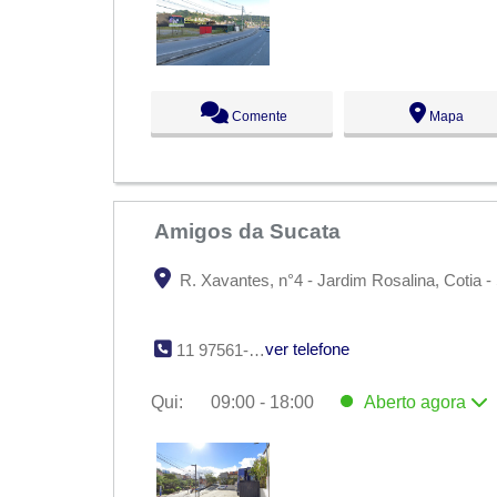
Qua:
09:00 - 18:00
Qui:
09:00 - 18:00
Aberto
agora
Sex:
09:00 - 18:00
Sáb:
Fechado
Dom:
Fechado
Comente
Mapa
Amigos da Sucata
R. Xavantes, n°4 - Jardim Rosalina, Cotia 
ver telefone
11 97561-0808
Qui:
09:00 - 18:00
Aberto
agora
Seg:
09:00 - 18:00
Ter:
09:00 - 18:00
Qua:
09:00 - 18:00