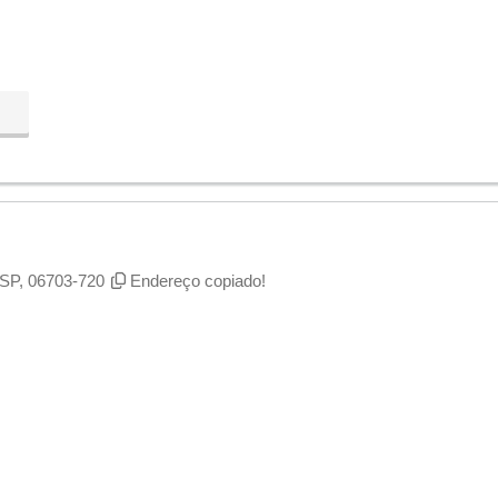
- SP, 06703-720
Endereço copiado!